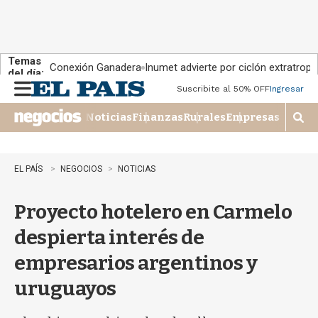
Temas
Conexión Ganadera
Inumet advierte por ciclón extratropi
del día:
Suscribite al 50% OFF
Ingresar
M
e
Noticias
Finanzas
Rurales
Empresas
n
M
u
o
s
t
EL PAÍS
NEGOCIOS
NOTICIAS
r
a
Proyecto hotelero en Carmelo
r
b
despierta interés de
�
s
empresarios argentinos y
q
u
uruguayos
e
d