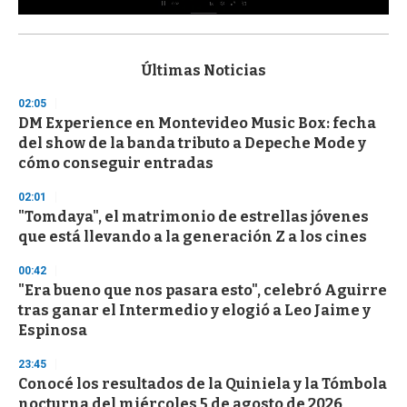
0
s
e
c
Últimas Noticias
o
n
02:05
d
DM Experience en Montevideo Music Box: fecha
s
o
del show de la banda tributo a Depeche Mode y
f
cómo conseguir entradas
3
3
s
02:01
e
"Tomdaya", el matrimonio de estrellas jóvenes
c
que está llevando a la generación Z a los cines
o
n
d
00:42
s
"Era bueno que nos pasara esto", celebró Aguirre
tras ganar el Intermedio y elogió a Leo Jaime y
Espinosa
23:45
Conocé los resultados de la Quiniela y la Tómbola
nocturna del miércoles 5 de agosto de 2026