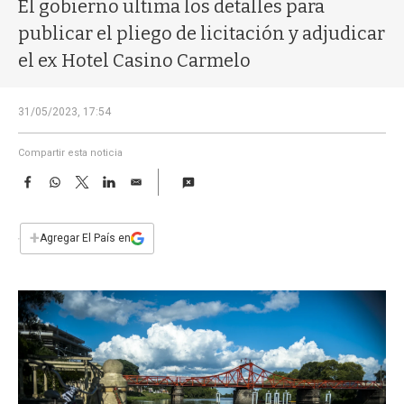
a
El gobierno ultima los detalles para
publicar el pliego de licitación y adjudicar
el ex Hotel Casino Carmelo
31/05/2023, 17:54
Compartir esta noticia
F
W
T
L
E
a
h
w
i
m
c
a
i
n
a
e
t
t
k
i
+
Agregar El País en
b
s
t
e
l
o
A
e
d
o
p
r
I
k
p
n