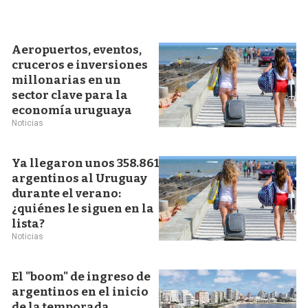
Aeropuertos, eventos,
cruceros e inversiones
millonarias en un
sector clave para la
economía uruguaya
Noticias
Ya llegaron unos 358.861
argentinos al Uruguay
durante el verano:
¿quiénes le siguen en la
lista?
Noticias
El "boom" de ingreso de
argentinos en el inicio
de la temporada