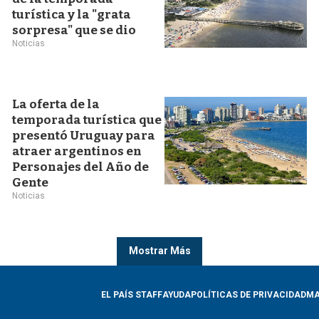
turística y la "grata
sorpresa" que se dio
Noticias
La oferta de la
temporada turística que
presentó Uruguay para
atraer argentinos en
Personajes del Año de
Gente
Noticias
Mostrar Más
EL PAÍS STAFF
AYUDA
POLÍTICAS DE PRIVACIDAD
MA