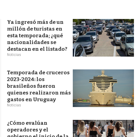
s
q
u
e
Ya ingresó más de un
d
millón de turistas en
a
esta temporada; ¿qué
nacionalidades se
destacan en el listado?
Noticias
Temporada de cruceros
2023-2024: los
brasileños fueron
quienes realizaron más
gastos en Uruguay
Noticias
¿Cómo evalúan
operadores y el
gobierno el inicio de la