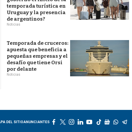
temporada turística en
Uruguay y la presencia
de argentinos?
Noticias
Temporada de cruceros:
apuesta que beneficia a
pequeñas empresas y el
desafío que tiene Orsi
por delante
Noticias
f
t
i
l
y
t
g
w
t
PA DEL SITIO
ANUNCIANTES
a
w
n
i
o
i
o
h
e