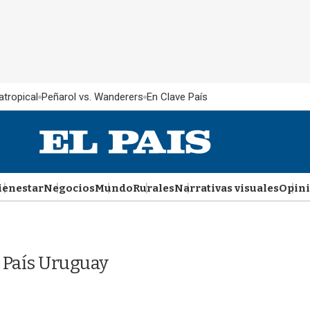
atropical
Peñarol vs. Wanderers
En Clave País
ienestar
Negocios
Mundo
Rurales
Narrativas visuales
Opin
 País Uruguay