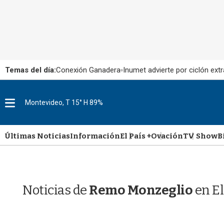
Temas del día:
Conexión Ganadera
Inumet advierte por ciclón extr
M
Montevideo, T 15° H 89%
e
n
u
Últimas Noticias
Información
El País +
Ovación
TV Show
B
Noticias de
Remo Monzeglio
en El