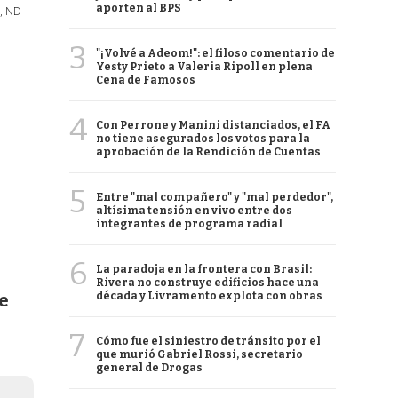
aporten al BPS
o, ND
3
"¡Volvé a Adeom!": el filoso comentario de
Yesty Prieto a Valeria Ripoll en plena
Cena de Famosos
4
Con Perrone y Manini distanciados, el FA
no tiene asegurados los votos para la
aprobación de la Rendición de Cuentas
5
Entre "mal compañero" y "mal perdedor",
altísima tensión en vivo entre dos
integrantes de programa radial
6
La paradoja en la frontera con Brasil:
Rivera no construye edificios hace una
década y Livramento explota con obras
e
7
Cómo fue el siniestro de tránsito por el
que murió Gabriel Rossi, secretario
general de Drogas