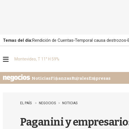
Temas del día:
Rendición de Cuentas
Temporal causa destrozos
Montevideo, T 11° H 59%
M
e
n
u
Noticias
Finanzas
Rurales
Empresas
EL PAÍS
NEGOCIOS
NOTICIAS
Paganini y empresarios