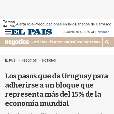
Temas
Alerta roja
Preocupaciones en INR
Bañados de Carrasco
del día:
Suscribite al 50% OFF
Ingresar
M
e
Noticias
Finanzas
Rurales
Empresas
n
M
u
o
s
t
EL PAÍS
NEGOCIOS
NOTICIAS
r
a
Los pasos que da Uruguay para
r
b
adherirse a un bloque que
�
s
representa más del 15% de la
q
u
economía mundial
e
d