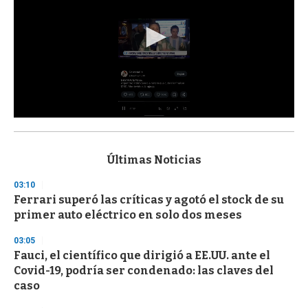
0
s
e
c
Últimas Noticias
o
n
03:10
d
Ferrari superó las críticas y agotó el stock de su
s
o
primer auto eléctrico en solo dos meses
f
3
03:05
3
s
Fauci, el científico que dirigió a EE.UU. ante el
e
Covid-19, podría ser condenado: las claves del
c
caso
o
n