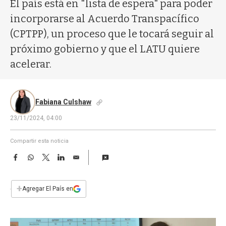
a
El país está en "lista de espera" para poder
incorporarse al Acuerdo Transpacífico
(CPTPP), un proceso que le tocará seguir al
próximo gobierno y que el LATU quiere
acelerar.
Fabiana Culshaw
23/11/2024, 04:00
Compartir esta noticia
F
W
T
L
E
a
h
w
i
m
c
a
i
n
a
e
t
t
k
i
+
Agregar El País en
b
s
t
e
l
o
A
e
d
o
p
r
I
k
p
n