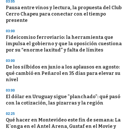
d
03:05
s
Pausa entre vinos y lectura, la propuesta del Club
Cerro Chapeu para conectar con el tiempo
presente
03:00
Fideicomiso ferroviario: la herramienta que
impulsa el gobierno y que la oposición cuestiona
por su “enorme laxitud” y falta de límites
03:00
De los silbidos en junio a los aplausos en agosto:
qué cambió en Peñarol en 35 días para elevar su
nivel
03:00
El dólar en Uruguay sigue "planchado": qué pasó
con la cotización, las pizarras y la región
02:25
Qué hacer en Montevideo este fin de semana: La
K'onga en el Antel Arena, Gustaf en el Movie y