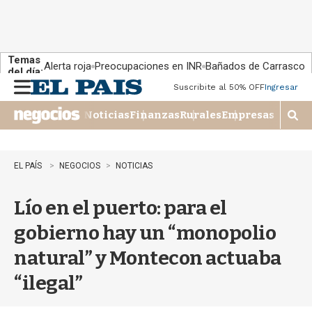
Temas
Alerta roja
Preocupaciones en INR
Bañados de Carrasco
del día:
Suscribite al 50% OFF
Ingresar
M
e
Noticias
Finanzas
Rurales
Empresas
n
M
u
o
s
t
EL PAÍS
NEGOCIOS
NOTICIAS
r
a
Lío en el puerto: para el
r
b
gobierno hay un “monopolio
�
s
natural” y Montecon actuaba
q
u
“ilegal”
e
d