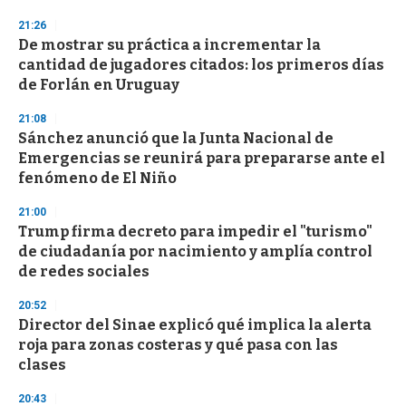
3
21:26
3
s
De mostrar su práctica a incrementar la
e
cantidad de jugadores citados: los primeros días
c
de Forlán en Uruguay
o
n
d
21:08
s
Sánchez anunció que la Junta Nacional de
Emergencias se reunirá para prepararse ante el
fenómeno de El Niño
21:00
Trump firma decreto para impedir el "turismo"
de ciudadanía por nacimiento y amplía control
de redes sociales
20:52
Director del Sinae explicó qué implica la alerta
roja para zonas costeras y qué pasa con las
clases
20:43