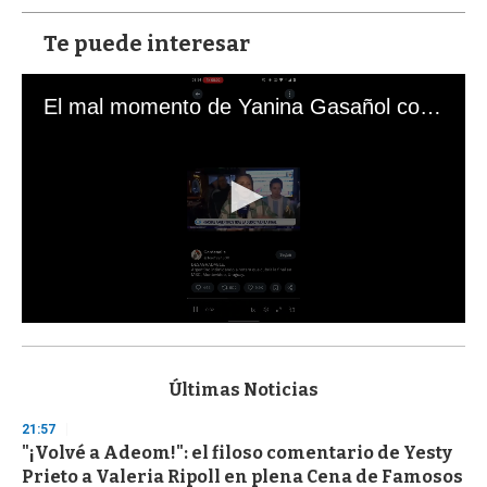
Te puede interesar
El mal momento de Yanina Gasañol con un hincha argentino en "Subrayado"
0
s
e
c
Últimas Noticias
o
n
21:57
d
"¡Volvé a Adeom!": el filoso comentario de Yesty
s
o
Prieto a Valeria Ripoll en plena Cena de Famosos
f