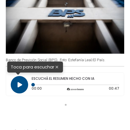
Banco de Previsión Social (BPS).
Foto: Estefanía Leal/El País.
×
Toca para escuchar
ESCUCHÁ EL RESUMEN HECHO CON IA
Tiempo transcurrido: 0 segundos
Durac
00:00
00:47