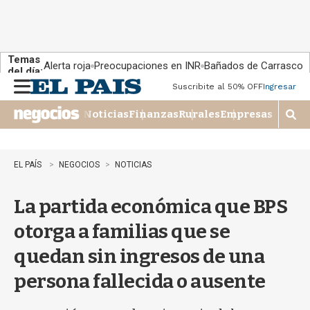
Temas
Alerta roja
Preocupaciones en INR
Bañados de Carrasco
del día:
Suscribite al 50% OFF
Ingresar
M
e
Noticias
Finanzas
Rurales
Empresas
n
M
u
o
s
t
EL PAÍS
NEGOCIOS
NOTICIAS
r
a
La partida económica que BPS
r
b
otorga a familias que se
�
s
quedan sin ingresos de una
q
u
persona fallecida o ausente
e
d