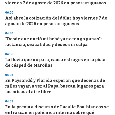
o
viernes 7 de agosto de 2026 en pesos uruguayos
f
3
06:00
3
s
Así abre la cotización del dólar hoy viernes 7 de
e
agosto de 2026 en pesos uruguayos
c
o
04:30
n
d
“Desde que nació mi bebé ya no tengo ganas”:
s
lactancia, sexualidad y deseo sin culpa
04:06
La lluvia que no para, causa estragos en la pista
de césped de Maroñas
04:05
En Paysandú y Florida esperan que decenas de
miles vayan a ver al Papa; buscan lugares para
las misas al aire libre
04:03
En la previa a discurso de Lacalle Pou, blancos se
enfrascan en polémica interna sobre qué