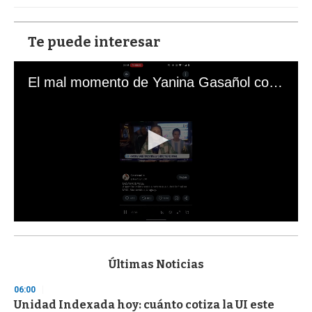
Te puede interesar
El mal momento de Yanina Gasañol con un hincha argentino en "Subrayado"
0
s
e
c
Últimas Noticias
o
n
06:00
d
Unidad Indexada hoy: cuánto cotiza la UI este
s