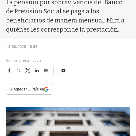
a
La pensión por sobrevivencia del Banco
de Previsión Social se paga a los
beneficiarios de manera mensual. Mirá a
quiénes les corresponde la prestación.
13/08/2025, 15:58
Compartir esta noticia
F
W
T
L
E
a
h
w
i
m
c
a
i
n
a
e
t
t
k
i
+
Agregar El País en
b
s
t
e
l
o
A
e
d
o
p
r
I
k
p
n