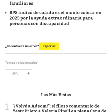
familiares
BPS indicó de cuánto es el monto cobrar en
2025 por la ayuda extraordinaria para
personas con discapacidad
¿Encontraste un error?
Reportar
Temas relacionados
BPS
Las Más Vistas
1
"¡Volvé a Adeom!": el filoso comentario de
Yesty Prieto a Valeria Ripoll en plena Cena de