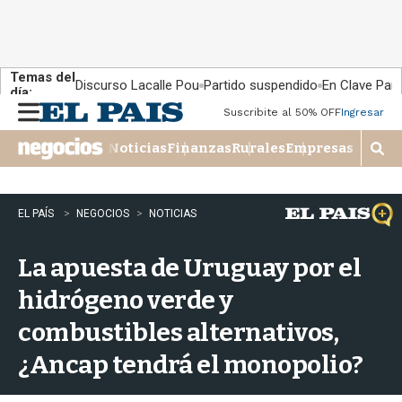
Temas del
Discurso Lacalle Pou
Partido suspendido
En Clave País
día:
Suscribite al 50% OFF
Ingresar
M
e
Noticias
Finanzas
Rurales
Empresas
n
M
u
o
s
t
EL PAÍS
NEGOCIOS
NOTICIAS
r
a
La apuesta de Uruguay por el
r
b
hidrógeno verde y
�
s
combustibles alternativos,
q
u
¿Ancap tendrá el monopolio?
e
d