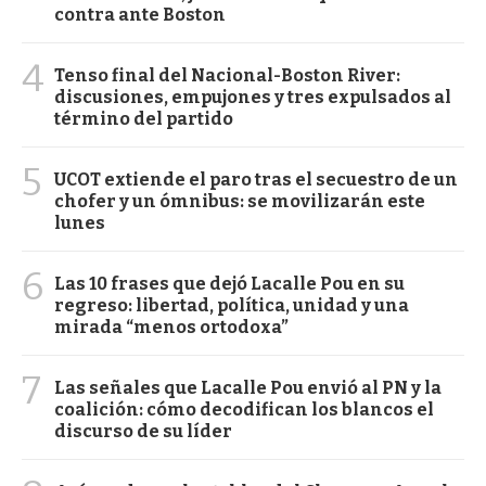
contra ante Boston
4
Tenso final del Nacional-Boston River:
discusiones, empujones y tres expulsados al
término del partido
5
UCOT extiende el paro tras el secuestro de un
chofer y un ómnibus: se movilizarán este
lunes
6
Las 10 frases que dejó Lacalle Pou en su
regreso: libertad, política, unidad y una
mirada “menos ortodoxa”
7
Las señales que Lacalle Pou envió al PN y la
coalición: cómo decodifican los blancos el
discurso de su líder