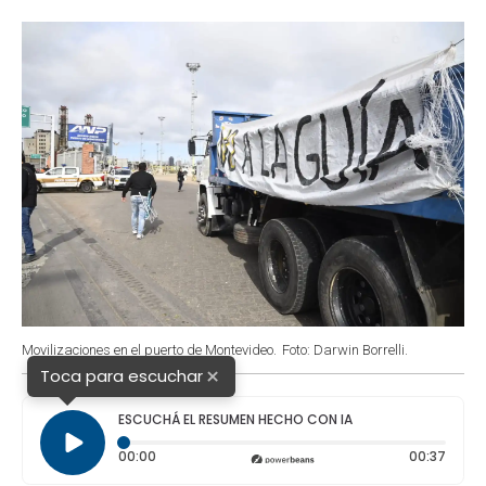
o
p
r
I
k
p
n
Movilizaciones en el puerto de Montevideo.
Foto: Darwin Borrelli.
×
Toca para escuchar
ESCUCHÁ EL RESUMEN HECHO CON IA
Tiempo transcurrido: 0 segundos
Durac
00:00
00:37