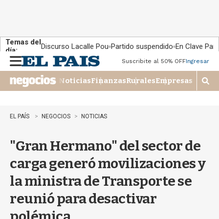
Temas del
Discurso Lacalle Pou
Partido suspendido
En Clave País
día:
Suscribite al 50% OFF
Ingresar
M
e
Noticias
Finanzas
Rurales
Empresas
n
M
u
o
s
t
EL PAÍS
NEGOCIOS
NOTICIAS
r
a
"Gran Hermano" del sector de
r
b
carga generó movilizaciones y
�
s
la ministra de Transporte se
q
u
reunió para desactivar
e
d
polémica