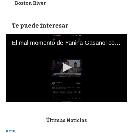
Boston River
Te puede interesar
El mal momento de Yanina Gasañol con un hincha argentino en "Subrayado"
0
s
e
c
Últimas Noticias
o
n
07:10
d