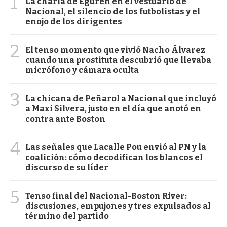
1
La charla de Eguren en el vestuario de
Nacional, el silencio de los futbolistas y el
enojo de los dirigentes
2
El tenso momento que vivió Nacho Álvarez
cuando una prostituta descubrió que llevaba
micrófono y cámara oculta
3
La chicana de Peñarol a Nacional que incluyó
a Maxi Silvera, justo en el día que anotó en
contra ante Boston
4
Las señales que Lacalle Pou envió al PN y la
coalición: cómo decodifican los blancos el
discurso de su líder
5
Tenso final del Nacional-Boston River:
discusiones, empujones y tres expulsados al
término del partido