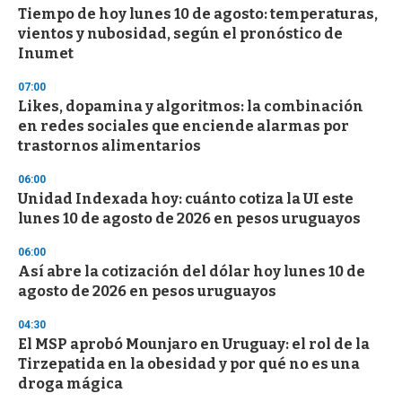
Tiempo de hoy lunes 10 de agosto: temperaturas,
s
o
vientos y nubosidad, según el pronóstico de
f
Inumet
3
3
s
07:00
e
Likes, dopamina y algoritmos: la combinación
c
en redes sociales que enciende alarmas por
o
n
trastornos alimentarios
d
s
06:00
Unidad Indexada hoy: cuánto cotiza la UI este
lunes 10 de agosto de 2026 en pesos uruguayos
06:00
Así abre la cotización del dólar hoy lunes 10 de
agosto de 2026 en pesos uruguayos
04:30
El MSP aprobó Mounjaro en Uruguay: el rol de la
Tirzepatida en la obesidad y por qué no es una
droga mágica