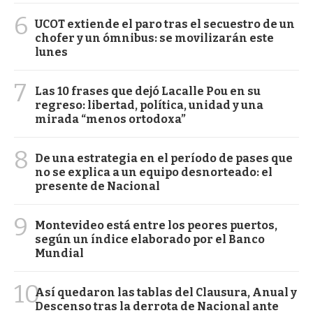
6
UCOT extiende el paro tras el secuestro de un
chofer y un ómnibus: se movilizarán este
lunes
7
Las 10 frases que dejó Lacalle Pou en su
regreso: libertad, política, unidad y una
mirada “menos ortodoxa”
8
De una estrategia en el período de pases que
no se explica a un equipo desnorteado: el
presente de Nacional
9
Montevideo está entre los peores puertos,
según un índice elaborado por el Banco
Mundial
10
Así quedaron las tablas del Clausura, Anual y
Descenso tras la derrota de Nacional ante