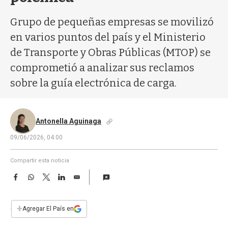
a
Grupo de pequeñas empresas se movilizó
en varios puntos del país y el Ministerio
de Transporte y Obras Públicas (MTOP) se
comprometió a analizar sus reclamos
sobre la guía electrónica de carga.
Antonella Aguinaga
09/06/2026, 04:00
Compartir esta noticia
F
W
T
L
E
a
h
w
i
m
c
a
i
n
a
e
t
t
k
i
+
Agregar El País en
b
s
t
e
l
o
A
e
d