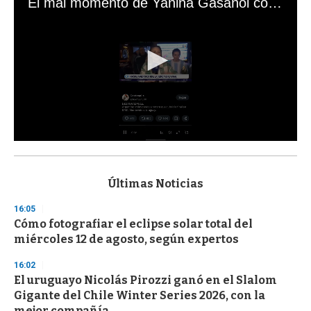
El mal momento de Yanina Gasañol con un hincha argentino en "Subrayado"
0
s
e
c
Últimas Noticias
o
n
16:05
d
Cómo fotografiar el eclipse solar total del
s
o
miércoles 12 de agosto, según expertos
f
3
16:02
3
s
El uruguayo Nicolás Pirozzi ganó en el Slalom
e
Gigante del Chile Winter Series 2026, con la
c
mejor compañía