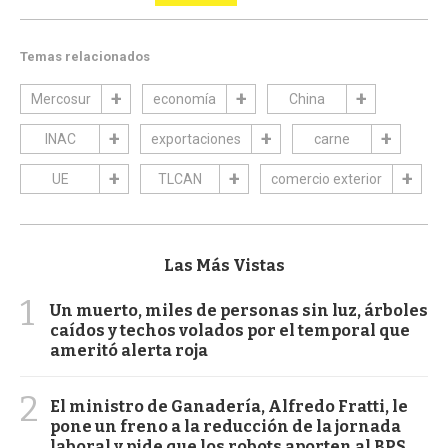
Temas relacionados
Mercosur
economía
China
INAC
exportaciones
carne
UE
TLCAN
comercio exterior
Las Más Vistas
1
Un muerto, miles de personas sin luz, árboles
caídos y techos volados por el temporal que
ameritó alerta roja
2
El ministro de Ganadería, Alfredo Fratti, le
pone un freno a la reducción de la jornada
laboral y pide que los robots aporten al BPS