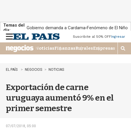
Temas del
Gobierno demanda a Cardama
Fenómeno de El Niño
día:
Suscribite al 50% OFF
Ingresar
M
e
Noticias
Finanzas
Rurales
Empresas
n
M
u
o
s
t
EL PAÍS
NEGOCIOS
NOTICIAS
r
a
Exportación de carne
r
b
uruguaya aumentó 9% en el
�
s
primer semestre
q
u
e
d
07/07/2018, 05:00