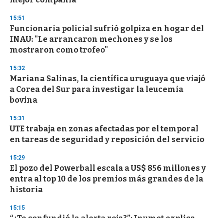
o
n
d
15:51
s
Funcionaria policial sufrió golpiza en hogar del
INAU: "Le arrancaron mechones y se los
mostraron como trofeo"
15:32
Mariana Salinas, la científica uruguaya que viajó
a Corea del Sur para investigar la leucemia
bovina
15:31
UTE trabaja en zonas afectadas por el temporal
en tareas de seguridad y reposición del servicio
15:29
El pozo del Powerball escala a US$ 856 millones y
entra al top 10 de los premios más grandes de la
historia
15:15