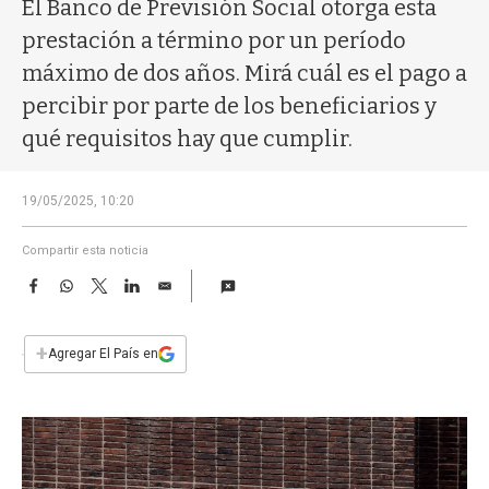
a
El Banco de Previsión Social otorga esta
prestación a término por un período
máximo de dos años. Mirá cuál es el pago a
percibir por parte de los beneficiarios y
qué requisitos hay que cumplir.
19/05/2025, 10:20
Compartir esta noticia
F
W
T
L
E
a
h
w
i
m
c
a
i
n
a
e
t
t
k
i
+
Agregar El País en
b
s
t
e
l
o
A
e
d
o
p
r
I
k
p
n