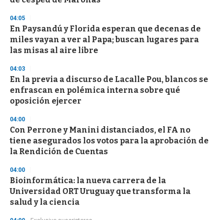
f
3
04:05
3
s
En Paysandú y Florida esperan que decenas de
e
miles vayan a ver al Papa; buscan lugares para
c
las misas al aire libre
o
n
d
04:03
s
En la previa a discurso de Lacalle Pou, blancos se
enfrascan en polémica interna sobre qué
oposición ejercer
04:00
Con Perrone y Manini distanciados, el FA no
tiene asegurados los votos para la aprobación de
la Rendición de Cuentas
04:00
Bioinformática: la nueva carrera de la
Universidad ORT Uruguay que transforma la
salud y la ciencia