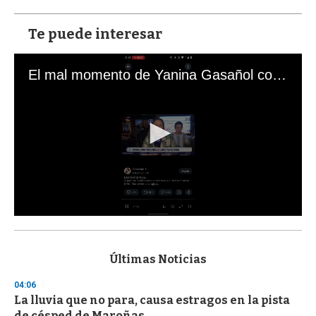
Te puede interesar
El mal momento de Yanina Gasañol con un hincha argentino en "Subrayado"
0
s
e
c
Últimas Noticias
o
n
04:06
d
La lluvia que no para, causa estragos en la pista
s
o
de césped de Maroñas