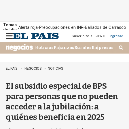
Temas
Alerta roja
Preocupaciones en INR
Bañados de Carrasco
del día:
Suscribite al 50% OFF
Ingresar
M
e
Noticias
Finanzas
Rurales
Empresas
n
M
u
o
s
t
EL PAÍS
NEGOCIOS
NOTICIAS
r
a
El subsidio especial de BPS
r
b
para personas que no pueden
�
s
acceder a la jubilación: a
q
u
quiénes beneficia en 2025
e
d