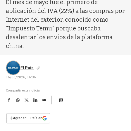
a
El mes de mayo fue el primero de
aplicación del IVA (22%) a las compras por
Internet del exterior, conocido como
"Impuesto Temu" porque buscaba
desalentar los envíos de la plataforma
china.
El País
16/06/2026, 16:36
Compartir esta noticia
F
W
T
L
E
a
h
w
i
m
c
a
i
n
a
e
t
t
k
i
+
Agregar El País en
b
s
t
e
l
o
A
e
d