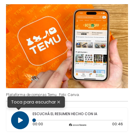
o
p
r
I
k
p
n
Plataforma de compras Temu.
Foto: Canva.
×
Toca para escuchar
ESCUCHÁ EL RESUMEN HECHO CON IA
Tiempo transcurrido: 0 segundos
Durac
00:00
00:46