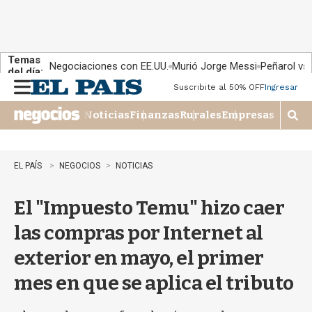
Temas
Negociaciones con EE.UU.
Murió Jorge Messi
Peñarol vs
del día:
Suscribite al 50% OFF
Ingresar
M
e
Noticias
Finanzas
Rurales
Empresas
n
M
u
o
s
t
EL PAÍS
NEGOCIOS
NOTICIAS
r
a
El "Impuesto Temu" hizo caer
r
b
las compras por Internet al
�
s
exterior en mayo, el primer
q
u
mes en que se aplica el tributo
e
d