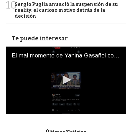
10
Sergio Puglia anunció la suspensión de su
reality: el curioso motivo detrás de la
decisión
Te puede interesar
El mal momento de Yanina Gasañol con un hincha argentino en "Subrayado"
0
s
e
c