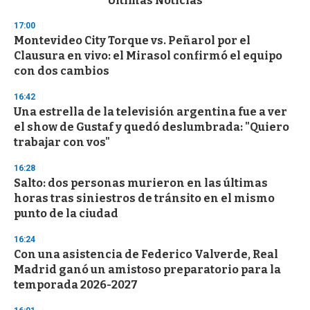
Últimas Noticias
o
n
17:00
d
Montevideo City Torque vs. Peñarol por el
s
o
Clausura en vivo: el Mirasol confirmó el equipo
f
con dos cambios
3
3
s
16:42
e
Una estrella de la televisión argentina fue a ver
c
el show de Gustaf y quedó deslumbrada: "Quiero
o
n
trabajar con vos"
d
s
16:28
Salto: dos personas murieron en las últimas
horas tras siniestros de tránsito en el mismo
punto de la ciudad
16:24
Con una asistencia de Federico Valverde, Real
Madrid ganó un amistoso preparatorio para la
temporada 2026-2027