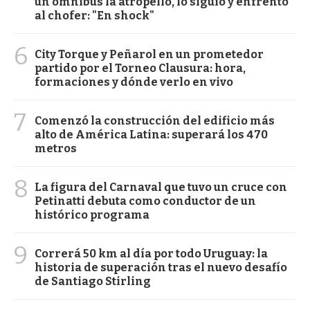
un ómnibus la atropelló, lo siguió y enfrentó
al chofer: "En shock"
6
City Torque y Peñarol en un prometedor
partido por el Torneo Clausura: hora,
formaciones y dónde verlo en vivo
7
Comenzó la construcción del edificio más
alto de América Latina: superará los 470
metros
8
La figura del Carnaval que tuvo un cruce con
Petinatti debuta como conductor de un
histórico programa
9
Correrá 50 km al día por todo Uruguay: la
historia de superación tras el nuevo desafío
de Santiago Stirling