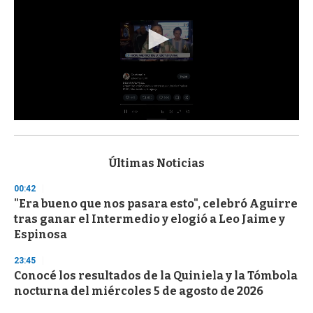
0
s
e
c
Últimas Noticias
o
n
00:42
d
"Era bueno que nos pasara esto", celebró Aguirre
s
o
tras ganar el Intermedio y elogió a Leo Jaime y
f
Espinosa
3
3
s
23:45
e
Conocé los resultados de la Quiniela y la Tómbola
c
nocturna del miércoles 5 de agosto de 2026
o
n