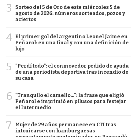
3
Sorteo del 5 de Oro de este miércoles 5 de
agosto de 2026: números sorteados, pozos y
aciertos
4
El primer gol del argentino Leonel Jaime en
Peñarol: en una final y con una definición de
lujo
5
"Perdí todo": el conmovedor pedido de ayuda
de una periodista deportiva tras incendio de
su casa
6
"Tranquilo el camello...": la frase que eligió
Peñarol e imprimió en pilusos para festejar
el Intermedio
7
Mujer de 29 años permanece en CTI tras
intoxicarse con hamburguesas
presuntamente contaminadas en Paysandú