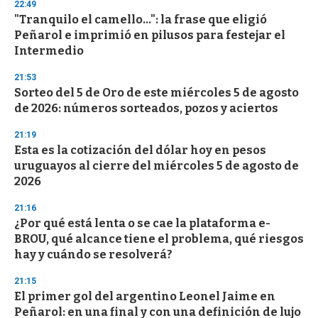
d
22:49
s
"Tranquilo el camello...": la frase que eligió
Peñarol e imprimió en pilusos para festejar el
Intermedio
21:53
Sorteo del 5 de Oro de este miércoles 5 de agosto
de 2026: números sorteados, pozos y aciertos
21:19
Esta es la cotización del dólar hoy en pesos
uruguayos al cierre del miércoles 5 de agosto de
2026
21:16
¿Por qué está lenta o se cae la plataforma e-
BROU, qué alcance tiene el problema, qué riesgos
hay y cuándo se resolverá?
21:15
El primer gol del argentino Leonel Jaime en
Peñarol: en una final y con una definición de lujo