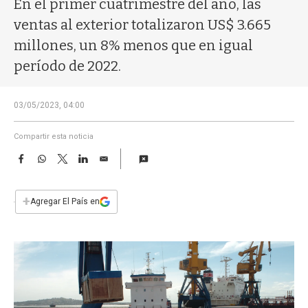
En el primer cuatrimestre del año, las
a
ventas al exterior totalizaron US$ 3.665
millones, un 8% menos que en igual
período de 2022.
03/05/2023, 04:00
Compartir esta noticia
F
W
T
L
E
a
h
w
i
m
c
a
i
n
a
e
t
t
k
i
+
Agregar El País en
b
s
t
e
l
o
A
e
d
o
p
r
I
k
p
n