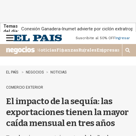
Temas
Conexión Ganadera
Inumet advierte por ciclón extratropi
del día:
Suscribite al 50% OFF
Ingresar
M
e
Noticias
Finanzas
Rurales
Empresas
n
M
u
o
s
t
EL PAÍS
NEGOCIOS
NOTICIAS
r
a
COMERCIO EXTERIOR
r
b
El impacto de la sequía: las
�
s
exportaciones tienen la mayor
q
u
caída mensual en tres años
e
d