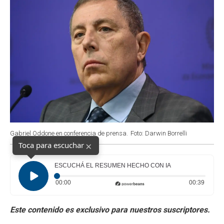
Gabriel Oddone en conferencia de prensa.
Foto: Darwin Borrelli
×
Toca para escuchar
ESCUCHÁ EL RESUMEN HECHO CON IA
Tiempo transcurrido: 0 segundos
Duraci
00:00
00:39