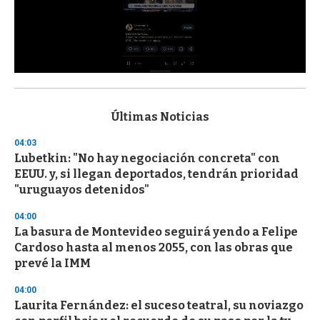
0
s
e
c
Últimas Noticias
o
n
04:03
d
Lubetkin: "No hay negociación concreta" con
s
o
EEUU. y, si llegan deportados, tendrán prioridad
f
"uruguayos detenidos"
3
3
s
04:00
e
La basura de Montevideo seguirá yendo a Felipe
c
Cardoso hasta al menos 2055, con las obras que
o
n
prevé la IMM
d
s
04:00
Laurita Fernández: el suceso teatral, su noviazgo