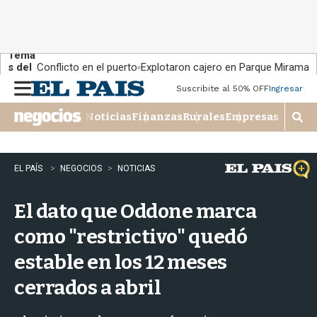
Tema
s del
Conflicto en el puerto
Explotaron cajero en Parque Miramar
día:
Suscribite al 50% OFF
Ingresar
M
e
Noticias
Finanzas
Rurales
Empresas
n
M
u
o
s
t
EL PAÍS
NEGOCIOS
NOTICIAS
r
a
El dato que Oddone marca
r
b
como "restrictivo" quedó
�
s
estable en los 12 meses
q
u
cerrados a abril
e
d