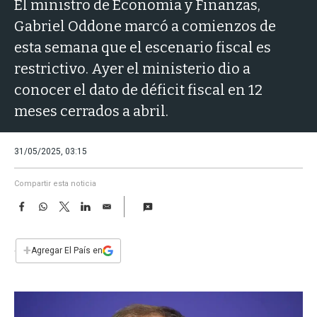
a
El ministro de Economía y Finanzas,
Gabriel Oddone marcó a comienzos de
esta semana que el escenario fiscal es
restrictivo. Ayer el ministerio dio a
conocer el dato de déficit fiscal en 12
meses cerrados a abril.
31/05/2025, 03:15
Compartir esta noticia
F
W
T
L
E
a
h
w
i
m
c
a
i
n
a
e
t
t
k
i
+
Agregar El País en
b
s
t
e
l
o
A
e
d
o
p
r
I
k
p
n