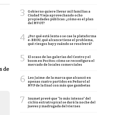
3
Gobierno quiere llevar mil familias a
Ciudad Vieja aprovechando ocho
propiedades públicas: ¿cómo es el plan
del MVOT?
4
¿Por qué está lenta o se cae la plataforma
e-BROU, qué alcance tiene el problema,
qué riesgos hay y cuándo se resolverá?
5
El ocaso de las galerías del Centro y el
boom en Pocitos: cómo se reconfigura el
mercado de locales comerciales
s de
6
Leo Jaime: de la marca que alcanzó en
apenas cuatro partidos en Peñarol al
MVP de la final con más que gambetas
7
Inumet prevé que "lo más intenso" del
ciclón extratropical se dará la noche del
jueves y madrugada del viernes