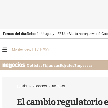
Temas del día:
Relación Uruguay - EE.UU.
Alerta naranja
Murió Gabr
Montevideo, T 15° H 95%
M
e
n
u
Noticias
Finanzas
Rurales
Empresas
EL PAÍS
NEGOCIOS
NOTICIAS
El cambio regulatorio 