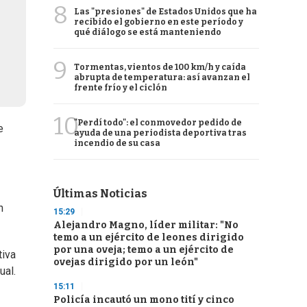
8
Las "presiones" de Estados Unidos que ha
recibido el gobierno en este período y
qué diálogo se está manteniendo
9
Tormentas, vientos de 100 km/h y caída
abrupta de temperatura: así avanzan el
frente frío y el ciclón
10
"Perdí todo": el conmovedor pedido de
e
ayuda de una periodista deportiva tras
incendio de su casa
Últimas Noticias
n
15:29
Alejandro Magno, líder militar: "No
temo a un ejército de leones dirigido
por una oveja; temo a un ejército de
tiva
ovejas dirigido por un león"
ual.
15:11
Policía incautó un mono tití y cinco