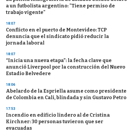
c
a un futbolista argentino: "Tiene permiso de
o
n
trabajo vigente"
d
s
18:07
Conflicto en el puerto de Montevideo: TCP
denuncia que el sindicato pidió reducir la
jornada laboral
18:07
“Inicia una nueva etapa”: la fecha clave que
anunció Liverpool por la construcción del Nuevo
Estadio Belvedere
18:06
Abelardo de la Espriella asume como presidente
de Colombia en Cali, blindada y sin Gustavo Petro
17:53
Incendio en edificio lindero al de Cristina
Kirchner: 30 personas tuvieron que ser
evacuadas