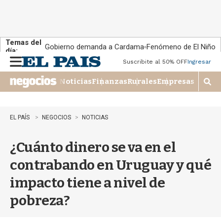
Temas del
Gobierno demanda a Cardama
Fenómeno de El Niño
día:
Suscribite al 50% OFF
Ingresar
M
e
Noticias
Finanzas
Rurales
Empresas
n
M
u
o
s
t
EL PAÍS
NEGOCIOS
NOTICIAS
r
a
¿Cuánto dinero se va en el
r
b
contrabando en Uruguay y qué
�
s
impacto tiene a nivel de
q
u
pobreza?
e
d