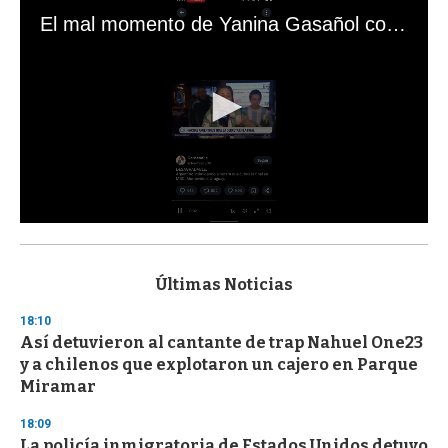
El mal momento de Yanina Gasañol con un hincha argentino en "Subrayado"
0
s
e
c
Últimas Noticias
o
n
18:10
d
Así detuvieron al cantante de trap Nahuel One23
s
o
y a chilenos que explotaron un cajero en Parque
f
Miramar
3
3
s
18:09
e
La policía inmigratoria de Estados Unidos detuvo