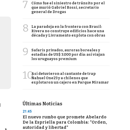
7
Cómo fue el siniestro de tránsito por el
que murió Gabriel Rossi, secretario
general de Drogas
8
La paradoja en la frontera con Brasil:
Rivera no construye edificios hace una
década y Livramento explota con obras
9
Safaris privados, auroras boreales y
estadías de US$ 3.000 por día: así viajan
los uruguayos premium
10
Así detuvieron al cantante de trap
Nahuel One23 y a chilenos que
explotaron un cajero en Parque Miramar
Últimas Noticias
l
21:45
El nuevo rumbo que promete Abelardo
De la Espriella para Colombia: "Orden,
autoridad y libertad"