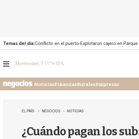
Temas del día:
Conflicto en el puerto
Explotaron cajero en Parque
Montevideo, T 11° H 55%
M
e
n
u
Noticias
Finanzas
Rurales
Empresas
EL PAÍS
NEGOCIOS
NOTICIAS
¿Cuándo pagan los subs