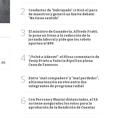
2
Conductor de "Subrayado" criticó el paro
de maestros y generó un fuerte debate:
"No tiene sentido"
3
El ministro de Ganadería, Alfredo Fratti,
le pone un freno a la reducción de la
jornada laboral y pide que los robots
aporten al BPS
4
"¡Volvé a Adeom!": el filoso comentario de
Yesty Prieto a Valeria Ripoll en plena
Duración: 45 segundos
:45
Cena de Famosos
5
Entre "mal compañero" y "mal perdedor",
altísima tensión en vivo entre dos
integrantes de programa radial
6
Con Perrone y Manini distanciados, el FA
no tiene asegurados los votos para la
aprobación de la Rendición de Cuentas