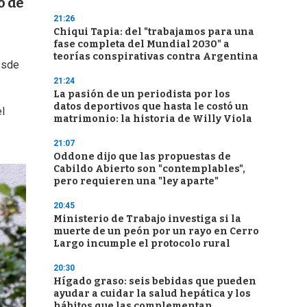
o de
21:26
Chiqui Tapia: del "trabajamos para una
fase completa del Mundial 2030" a
teorías conspirativas contra Argentina
esde
21:24
La pasión de un periodista por los
datos deportivos que hasta le costó un
el
matrimonio: la historia de Willy Viola
21:07
Oddone dijo que las propuestas de
Cabildo Abierto son "contemplables",
pero requieren una "ley aparte"
20:45
Ministerio de Trabajo investiga si la
muerte de un peón por un rayo en Cerro
Largo incumple el protocolo rural
20:30
Hígado graso: seis bebidas que pueden
ayudar a cuidar la salud hepática y los
hábitos que las complementan