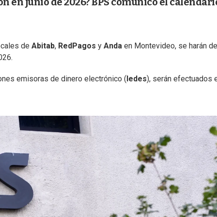
ón en junio de 2026? BPS comunicó el calendari
ocales de
Abitab
,
RedPagos
y
Anda
en Montevideo, se harán d
026.
iones emisoras de dinero electrónico (
Iedes
), serán efectuados 