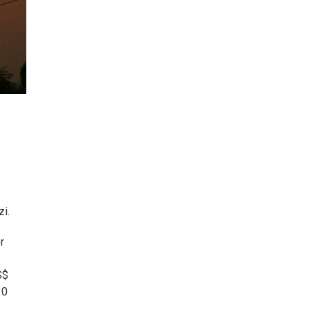
i.
r
S$
10