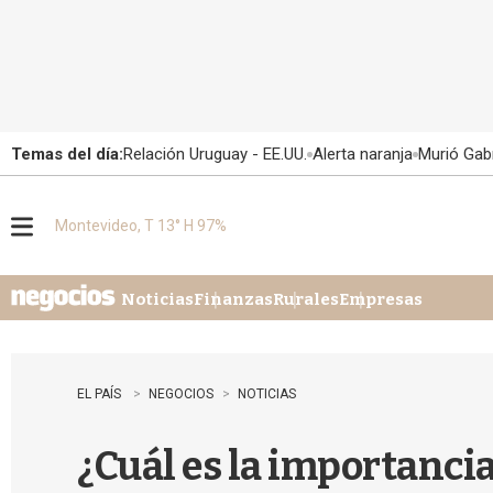
Temas del día:
Relación Uruguay - EE.UU.
Alerta naranja
Murió Gabr
Montevideo, T 13° H 97%
M
e
n
u
Noticias
Finanzas
Rurales
Empresas
EL PAÍS
NEGOCIOS
NOTICIAS
¿Cuál es la importancia