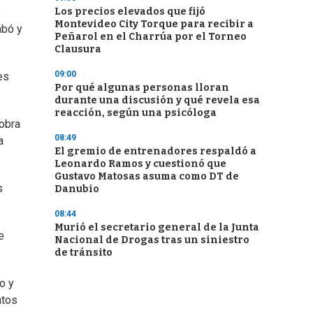
Los precios elevados que fijó
e
Montevideo City Torque para recibir a
mbó y
Peñarol en el Charrúa por el Torneo
Clausura
09:00
es
Por qué algunas personas lloran
durante una discusión y qué revela esa
reacción, según una psicóloga
 obra
08:49
a
El gremio de entrenadores respaldó a
Leonardo Ramos y cuestionó que
Gustavo Matosas asuma como DT de
s
Danubio
08:44
Murió el secretario general de la Junta
e
Nacional de Drogas tras un siniestro
de tránsito
o y
ntos