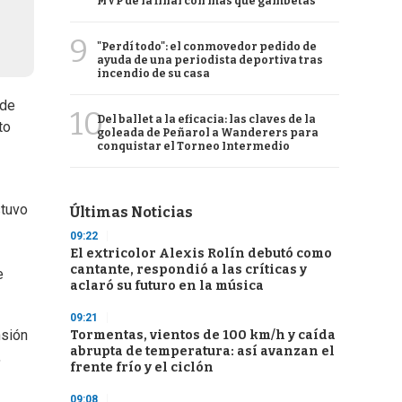
MVP de la final con más que gambetas
9
"Perdí todo": el conmovedor pedido de
ayuda de una periodista deportiva tras
incendio de su casa
 de
10
Del ballet a la eficacia: las claves de la
to
goleada de Peñarol a Wanderers para
conquistar el Torneo Intermedio
tuvo
Últimas Noticias
09:22
El extricolor Alexis Rolín debutó como
cantante, respondió a las críticas y
e
aclaró su futuro en la música
09:21
nsión
Tormentas, vientos de 100 km/h y caída
abrupta de temperatura: así avanzan el
,
frente frío y el ciclón
09:08