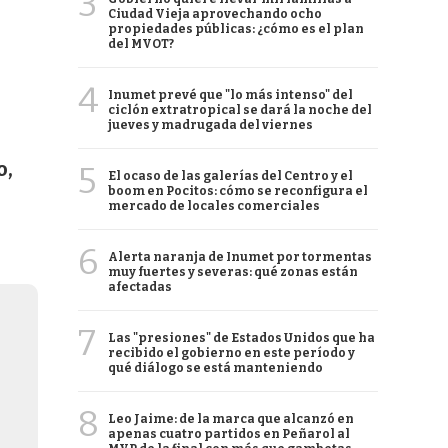
3
Ciudad Vieja aprovechando ocho
propiedades públicas: ¿cómo es el plan
del MVOT?
4
Inumet prevé que "lo más intenso" del
ciclón extratropical se dará la noche del
jueves y madrugada del viernes
o,
5
El ocaso de las galerías del Centro y el
boom en Pocitos: cómo se reconfigura el
mercado de locales comerciales
6
Alerta naranja de Inumet por tormentas
muy fuertes y severas: qué zonas están
afectadas
7
Las "presiones" de Estados Unidos que ha
recibido el gobierno en este período y
qué diálogo se está manteniendo
8
Leo Jaime: de la marca que alcanzó en
apenas cuatro partidos en Peñarol al