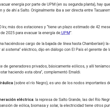
evacuar energía por parte de UPM (en su segunda planta), hay qu
 y de ahí a Salto. Originalmente iba a ser directa entre Tacuare
00 kv, más dos estaciones y “tiene un plazo estimado de 42 mes
o de 2025 para evacuar la energía de
UPM
”.
a haciéndose cargo de la bajada de línea hasta Chamberlain) la
r al sistema” eléctrico, dijo en diálogo con El País el gerente de l
te de generadores privados, básicamente eólicos, y allí teníamo
estar haciendo esta obra”, complementó Emaldi.
ráulica
(sobre el río Negro), es uno de los nodos importantes d
neración eléctrica
: la represa de Salto Grande, las del Río Negr
ansión de eólica, biomasa y solar, la electricidad tiene otros pu