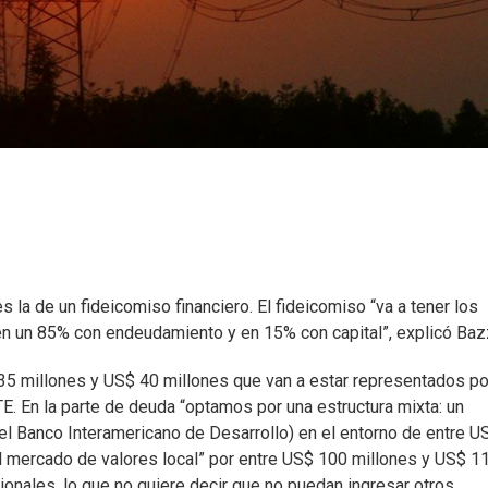
s la de un fideicomiso financiero. El fideicomiso “va a tener los
en un 85% con endeudamiento y en 15% con capital”, explicó Bazz
 35 millones y US$ 40 millones que van a estar representados po
UTE. En la parte de deuda “optamos por una estructura mixta: un
del Banco Interamericano de Desarrollo) en el entorno de entre U
l mercado de valores local” por entre US$ 100 millones y US$ 1
ionales, lo que no quiere decir que no puedan ingresar otros