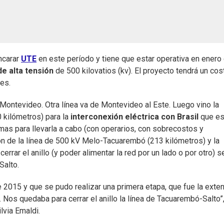
ncarar
UTE
en este período y tiene que estar operativa en enero
de alta tensión
de 500 kilovatios (kv). El proyecto tendrá un cos
es.
-Montevideo. Otra línea va de Montevideo al Este. Luego vino la
 kilómetros) para la
interconexión eléctrica con Brasil
que es
emas para llevarla a cabo (con operarios, con sobrecostos y
ión de la línea de 500 kV Melo-Tacuarembó (213 kilómetros) y la
rar el anillo (y poder alimentar la red por un lado o por otro) s
Salto.
e 2015 y que se pudo realizar una primera etapa, que fue la exte
 Nos quedaba para cerrar el anillo la línea de Tacuarembó-Salto”
lvia Emaldi.