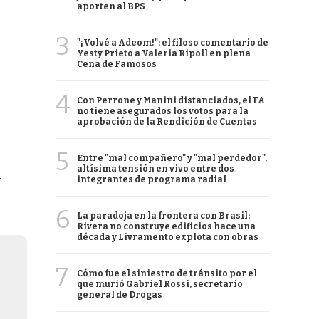
aporten al BPS
3
"¡Volvé a Adeom!": el filoso comentario de
Yesty Prieto a Valeria Ripoll en plena
Cena de Famosos
4
Con Perrone y Manini distanciados, el FA
no tiene asegurados los votos para la
aprobación de la Rendición de Cuentas
5
Entre "mal compañero" y "mal perdedor",
altísima tensión en vivo entre dos
a
integrantes de programa radial
6
La paradoja en la frontera con Brasil:
Rivera no construye edificios hace una
década y Livramento explota con obras
7
Cómo fue el siniestro de tránsito por el
que murió Gabriel Rossi, secretario
general de Drogas