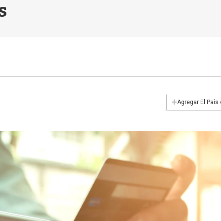
s
+
Agregar El País