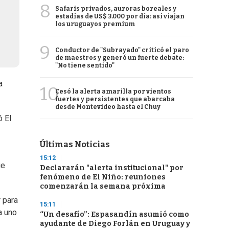
8
Safaris privados, auroras boreales y
estadías de US$ 3.000 por día: así viajan
los uruguayos premium
9
Conductor de "Subrayado" criticó el paro
de maestros y generó un fuerte debate:
"No tiene sentido"
a
10
Cesó la alerta amarilla por vientos
fuertes y persistentes que abarcaba
desde Montevideo hasta el Chuy
ó El
Últimas Noticias
15:12
ue
Declararán "alerta institucional" por
fenómeno de El Niño: reuniones
comenzarán la semana próxima
 para
15:11
a uno
“Un desafío”: Espasandín asumió como
ayudante de Diego Forlán en Uruguay y