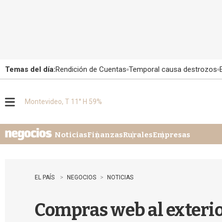
Temas del día:
Rendición de Cuentas
Temporal causa destrozos
Montevideo, T 11° H 59%
M
e
n
u
Noticias
Finanzas
Rurales
Empresas
EL PAÍS
NEGOCIOS
NOTICIAS
Compras web al exterio