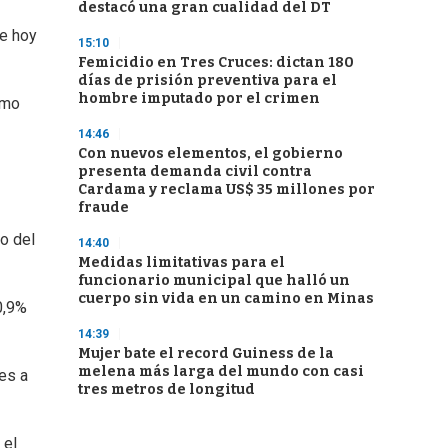
destacó una gran cualidad del DT
de hoy
15:10
Femicidio en Tres Cruces: dictan 180
días de prisión preventiva para el
hombre imputado por el crimen
smo
14:46
Con nuevos elementos, el gobierno
presenta demanda civil contra
Cardama y reclama US$ 35 millones por
fraude
o del
14:40
Medidas limitativas para el
funcionario municipal que halló un
cuerpo sin vida en un camino en Minas
0,9%
14:39
Mujer bate el record Guiness de la
melena más larga del mundo con casi
es a
tres metros de longitud
 el