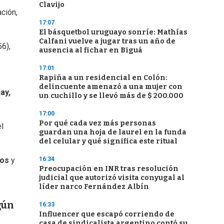
Clavijo
ación,
17:07
El básquetbol uruguayo sonríe: Mathías
Calfani vuelve a jugar tras un año de
6),
ausencia al fichar en Biguá
e
17:01
Rapiña a un residencial en Colón:
delincuente amenazó a una mujer con
ay,
un cuchillo y se llevó más de $ 200.000
17:00
Por qué cada vez más personas
l
guardan una hoja de laurel en la funda
del celular y qué significa este ritual
16:34
dos
y
Preocupación en INR tras resolución
judicial que autorizó visita conyugal al
líder narco Fernández Albín
gún
16:33
Influencer que escapó corriendo de
casa de sindicalista argentino contó su