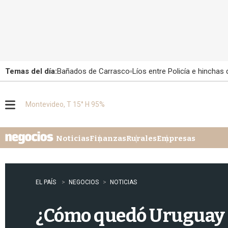
Temas del día:
Bañados de Carrasco
Líos entre Policía e hinchas
Montevideo, T 15° H 95%
M
e
n
u
Noticias
Finanzas
Rurales
Empresas
EL PAÍS
NEGOCIOS
NOTICIAS
¿Cómo quedó Uruguay e