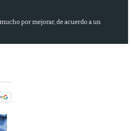
s
q
u
e
e mucho por mejorar, de acuerdo a un
d
a
 en