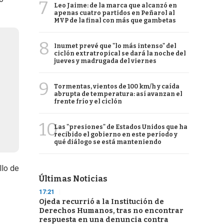
7
Leo Jaime: de la marca que alcanzó en
apenas cuatro partidos en Peñarol al
MVP de la final con más que gambetas
8
Inumet prevé que "lo más intenso" del
ciclón extratropical se dará la noche del
jueves y madrugada del viernes
9
Tormentas, vientos de 100 km/h y caída
abrupta de temperatura: así avanzan el
frente frío y el ciclón
10
Las "presiones" de Estados Unidos que ha
recibido el gobierno en este período y
qué diálogo se está manteniendo
llo de
Últimas Noticias
17:21
Ojeda recurrió a la Institución de
Derechos Humanos, tras no encontrar
respuesta en una denuncia contra