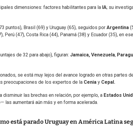
cipales dimensiones: factores habilitantes para la
IA
; su investig
73 puntos), Brasil (69) y Uruguay (65), seguidos por
Argentina
(5
), Perú (47), Costa Rica (44), Panamá (38) y Ecuador (35), en es
untajes de 32 para abajo), figuran:
Jamaica, Venezuela
,
Paragu
onados, se está muy lejos del avance logrado en otras partes de
les preocupaciones de los expertos de la
Cenia
y
Cepal.
 disminuir las brechas en relación, por ejemplo, a
Estados Uni
te— las aumentará aún más y en forma acelerada.
¿cómo está parado Uruguay en América Latina se