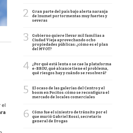
2
Gran parte del país bajo alerta naranja
de Inumet por tormentas muy fuertes y
severas
3
Gobierno quiere llevar mil familias a
Ciudad Vieja aprovechando ocho
propiedades públicas: ¿cómo es el plan
del MVOT?
4
¿Por qué está lenta o se cae la plataforma
e-BROU, qué alcance tiene el problema,
qué riesgos hay y cuándo se resolverá?
5
El ocaso de las galerías del Centro y el
boom en Pocitos: cómo se reconfigura el
mercado de locales comerciales
 el
6
ara
Cómo fue el siniestro de tránsito por el
que murió Gabriel Rossi, secretario
general de Drogas
o