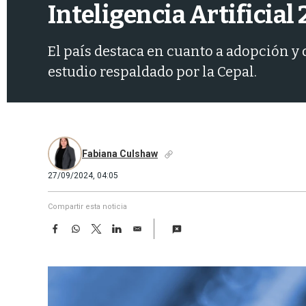
Inteligencia Artificial
El país destaca en cuanto a adopción y 
estudio respaldado por la Cepal.
Fabiana Culshaw
27/09/2024, 04:05
Compartir esta noticia
F
W
T
L
E
a
h
w
i
m
c
a
i
n
a
e
t
t
k
i
b
s
t
e
l
o
A
e
d