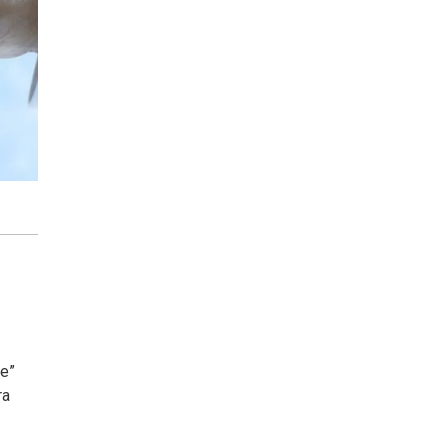
le”
ra