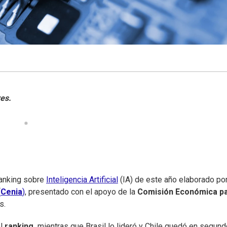
ranking sobre
Inteligencia Artificial
(IA) de este año elaborado por
(
Cenia
)
, presentado con el apoyo de la
Comisión Económica p
s.
l
ranking,
mientras que Brasil lo lideró y Chile quedó en segund