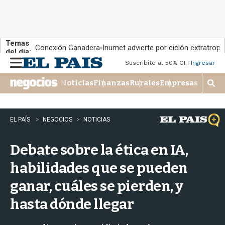
Temas
Conexión Ganadera
Inumet advierte por ciclón extratropi
del día:
Suscribite al 50% OFF
Ingresar
M
e
Noticias
Finanzas
Rurales
Empresas
n
M
u
o
s
t
EL PAÍS
NEGOCIOS
NOTICIAS
r
a
Debate sobre la ética en IA,
r
b
habilidades que se pueden
�
s
ganar, cuáles se pierden, y
q
u
hasta dónde llegar
e
d