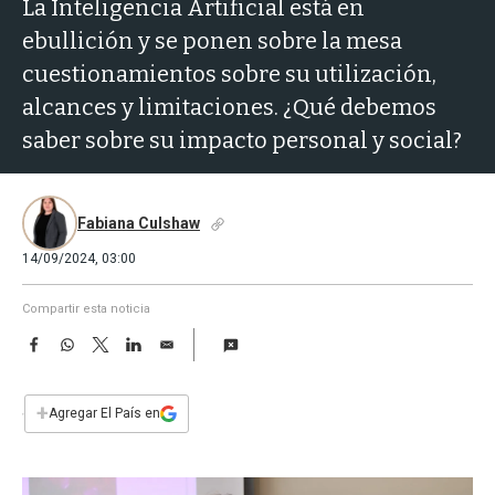
a
La Inteligencia Artificial está en
ebullición y se ponen sobre la mesa
cuestionamientos sobre su utilización,
alcances y limitaciones. ¿Qué debemos
saber sobre su impacto personal y social?
Fabiana Culshaw
14/09/2024, 03:00
Compartir esta noticia
F
W
T
L
E
a
h
w
i
m
c
a
i
n
a
e
t
t
k
i
+
Agregar El País en
b
s
t
e
l
o
A
e
d
o
p
r
I
k
p
n