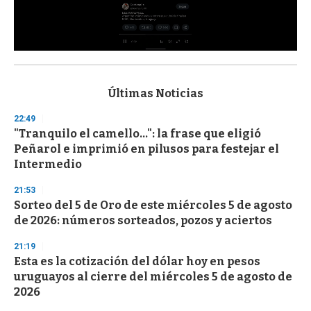
0
s
e
c
Últimas Noticias
o
n
22:49
d
"Tranquilo el camello...": la frase que eligió
s
o
Peñarol e imprimió en pilusos para festejar el
f
Intermedio
3
3
s
21:53
e
Sorteo del 5 de Oro de este miércoles 5 de agosto
c
de 2026: números sorteados, pozos y aciertos
o
n
d
21:19
s
Esta es la cotización del dólar hoy en pesos
uruguayos al cierre del miércoles 5 de agosto de
2026