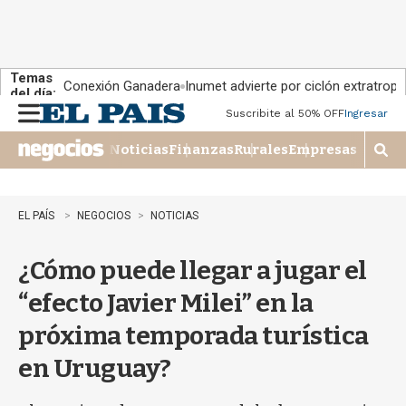
Temas
Conexión Ganadera
Inumet advierte por ciclón extratropi
del día:
Suscribite al 50% OFF
Ingresar
M
e
Noticias
Finanzas
Rurales
Empresas
n
M
u
o
s
t
EL PAÍS
NEGOCIOS
NOTICIAS
r
a
¿Cómo puede llegar a jugar el
r
b
“efecto Javier Milei” en la
�
s
próxima temporada turística
q
u
en Uruguay?
e
d