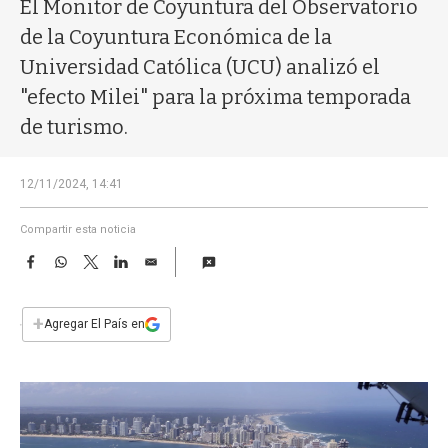
a
El Monitor de Coyuntura del Observatorio
de la Coyuntura Económica de la
Universidad Católica (UCU) analizó el
"efecto Milei" para la próxima temporada
de turismo.
12/11/2024, 14:41
Compartir esta noticia
F
W
T
L
E
a
h
w
i
m
c
a
i
n
a
e
t
t
k
i
+
Agregar El País en
b
s
t
e
l
o
A
e
d
o
p
r
I
k
p
n