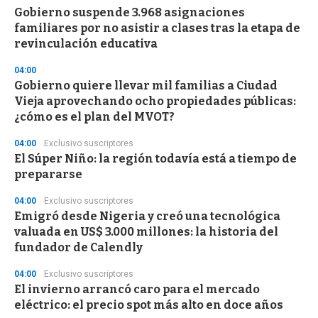
e
Gobierno suspende 3.968 asignaciones
c
familiares por no asistir a clases tras la etapa de
o
n
revinculación educativa
d
s
04:00
Gobierno quiere llevar mil familias a Ciudad
Vieja aprovechando ocho propiedades públicas:
¿cómo es el plan del MVOT?
04:00
Exclusivo suscriptores
El Súper Niño: la región todavía está a tiempo de
prepararse
04:00
Exclusivo suscriptores
Emigró desde Nigeria y creó una tecnológica
valuada en US$ 3.000 millones: la historia del
fundador de Calendly
04:00
Exclusivo suscriptores
El invierno arrancó caro para el mercado
eléctrico: el precio spot más alto en doce años