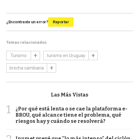
¿Encontraste un error?
Reportar
Temas relacionados
Turismo
turismo en Uruguay
brecha cambiaria
Las Más Vistas
1
¿Por qué está lenta o se cae la plataforma e-
BROU, qué alcance tiene el problema, qué
riesgos hay y cuándo se resolverá?
Inumet prevé que "lo más intenso" del ciclón