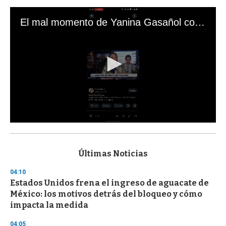
El mal momento de Yanina Gasañol con un hincha argentino en "Subrayado"
0
s
e
c
Últimas Noticias
o
n
04:10
d
Estados Unidos frena el ingreso de aguacate de
s
o
México: los motivos detrás del bloqueo y cómo
f
impacta la medida
3
3
s
04:05