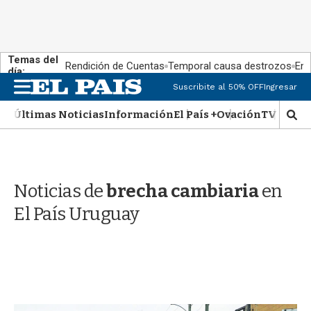
Temas del
Rendición de Cuentas
Temporal causa destrozos
En 
día:
M
Suscribite al 50% OFF
Ingresar
e
n
Últimas Noticias
Información
El País +
Ovación
TV Show
M
u
o
s
t
r
Noticias de
brecha cambiaria
en
a
r
El País Uruguay
b
�
s
q
u
e
d