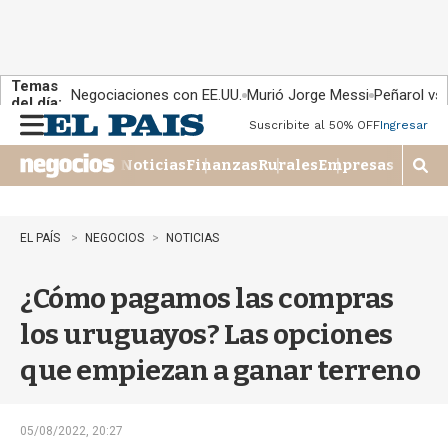
Temas
Negociaciones con EE.UU.
Murió Jorge Messi
Peñarol vs
del día:
Suscribite al 50% OFF
Ingresar
M
e
Noticias
Finanzas
Rurales
Empresas
n
M
u
o
s
t
EL PAÍS
NEGOCIOS
NOTICIAS
r
a
¿Cómo pagamos las compras
r
b
los uruguayos? Las opciones
�
s
que empiezan a ganar terreno
q
u
e
d
05/08/2022, 20:27