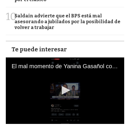
10
Saldain advierte que el BPS está mal
asesorando a jubilados por la posibilidad de
volver a trabajar
Te puede interesar
El mal momento de Yanina Gasañol con un hincha argentino en "Subrayado"
0