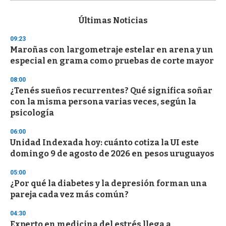
s
e
c
Últimas Noticias
o
n
09:23
d
Maroñas con largometraje estelar en arena y un
s
o
especial en grama como pruebas de corte mayor
f
3
08:00
3
s
¿Tenés sueños recurrentes? Qué significa soñar
e
con la misma persona varias veces, según la
c
psicología
o
n
d
06:00
s
Unidad Indexada hoy: cuánto cotiza la UI este
domingo 9 de agosto de 2026 en pesos uruguayos
05:00
¿Por qué la diabetes y la depresión forman una
pareja cada vez más común?
04:30
Experto en medicina del estrés llega a