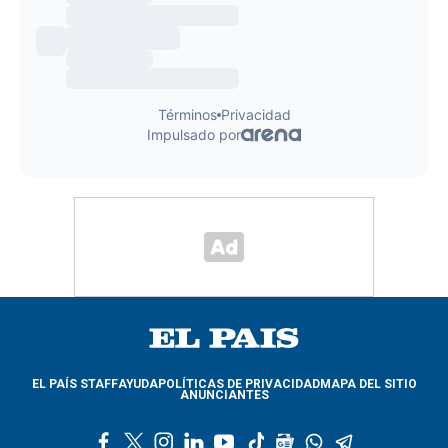
EL PAÍS STAFF
AYUDA
POLÍTICAS DE PRIVACIDAD
MAPA DEL SITIO
ANUNCIANTES
f
t
i
l
y
t
g
w
t