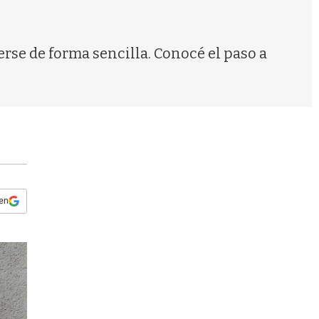
s
q
u
e
erse de forma sencilla. Conocé el paso a
d
a
 en