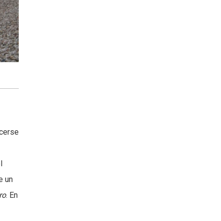
acerse
l
e un
ro
. En