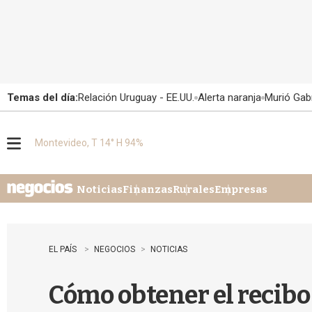
Temas del día:
Relación Uruguay - EE.UU.
Alerta naranja
Murió Gabr
Montevideo, T 14° H 94%
M
e
n
u
Noticias
Finanzas
Rurales
Empresas
EL PAÍS
NEGOCIOS
NOTICIAS
Cómo obtener el recibo 