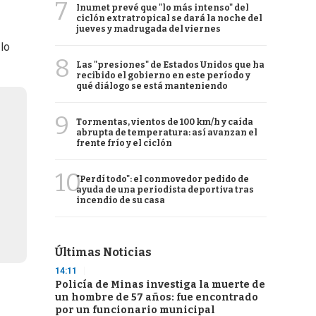
7
Inumet prevé que "lo más intenso" del
ciclón extratropical se dará la noche del
jueves y madrugada del viernes
 lo
8
Las "presiones" de Estados Unidos que ha
recibido el gobierno en este período y
qué diálogo se está manteniendo
9
Tormentas, vientos de 100 km/h y caída
abrupta de temperatura: así avanzan el
frente frío y el ciclón
10
"Perdí todo": el conmovedor pedido de
ayuda de una periodista deportiva tras
incendio de su casa
Últimas Noticias
14:11
Policía de Minas investiga la muerte de
un hombre de 57 años: fue encontrado
por un funcionario municipal