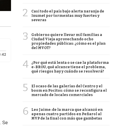
2
Casi todo el país bajo alerta naranja de
Inumet por tormentas muy fuertes y
severas
3
Gobierno quiere llevar mil familias a
Ciudad Vieja aprovechando ocho
propiedades públicas: ¿cómo es el plan
del MVOT?
Duración: 42 segundos
:42
4
¿Por qué está lenta o se cae la plataforma
e-BROU, qué alcance tiene el problema,
qué riesgos hay y cuándo se resolverá?
5
El ocaso de las galerías del Centro y el
boom en Pocitos: cómo se reconfigura el
mercado de locales comerciales
6
Leo Jaime: de la marca que alcanzó en
apenas cuatro partidos en Peñarol al
MVP de la final con más que gambetas
. Se