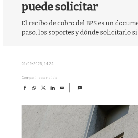
puede solicitar
El recibo de cobro del BPS es un docume
paso, los soportes y dónde solicitarlo si
01/09/2025, 14:24
Compartir esta noticia
F
W
T
L
E
a
h
w
i
m
c
a
i
n
a
e
t
t
k
i
b
s
t
e
l
o
A
e
d
o
p
r
I
k
p
n