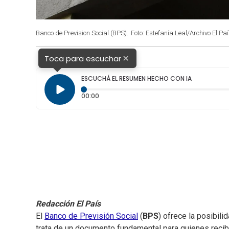
Banco de Prevision Social (BPS).
Foto: Estefanía Leal/Archivo El Paí
×
Toca para escuchar
ESCUCHÁ EL RESUMEN HECHO CON IA
Tiempo transcurrido: 0 segundos
00:00
Redacción El País
El
Banco de Previsión Social
(
BPS
) ofrece la posibil
trata de un documento fundamental para quienes reci