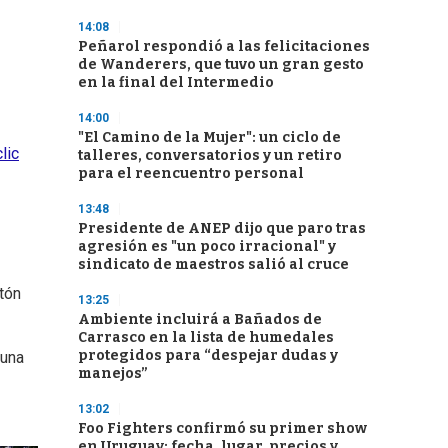
14:08
Peñarol respondió a las felicitaciones
de Wanderers, que tuvo un gran gesto
en la final del Intermedio
14:00
"El Camino de la Mujer": un ciclo de
clic
talleres, conversatorios y un retiro
para el reencuentro personal
13:48
Presidente de ANEP dijo que paro tras
agresión es "un poco irracional" y
sindicato de maestros salió al cruce
otón
13:25
Ambiente incluirá a Bañados de
Carrasco en la lista de humedales
protegidos para “despejar dudas y
 una
manejos”
13:02
Foo Fighters confirmó su primer show
en Uruguay: fecha, lugar, precios y