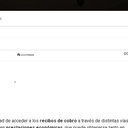
s.
00
idad de acceder a los
recibos de cobro
a través de distintas vías
ben
prestaciones económicas
, que puede obtenerse tanto en