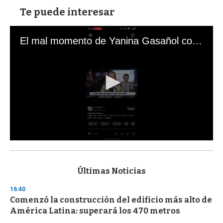
Te puede interesar
El mal momento de Yanina Gasañol con un hincha argentino en "Subrayado"
0
s
e
c
Últimas Noticias
o
n
16:40
d
Comenzó la construcción del edificio más alto de
s
o
América Latina: superará los 470 metros
f