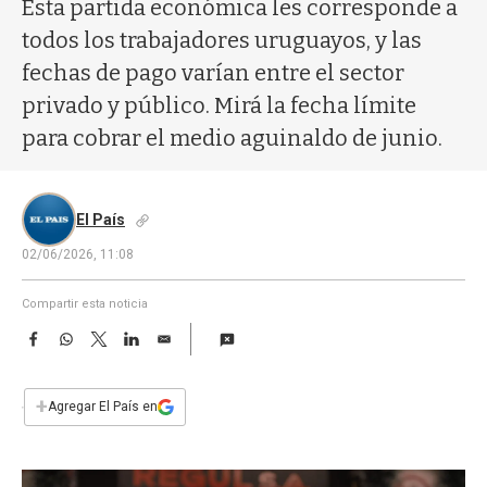
a
Esta partida económica les corresponde a
todos los trabajadores uruguayos, y las
fechas de pago varían entre el sector
privado y público. Mirá la fecha límite
para cobrar el medio aguinaldo de junio.
El País
02/06/2026, 11:08
Compartir esta noticia
F
W
T
L
E
a
h
w
i
m
c
a
i
n
a
e
t
t
k
i
+
Agregar El País en
b
s
t
e
l
o
A
e
d
o
p
r
I
k
p
n