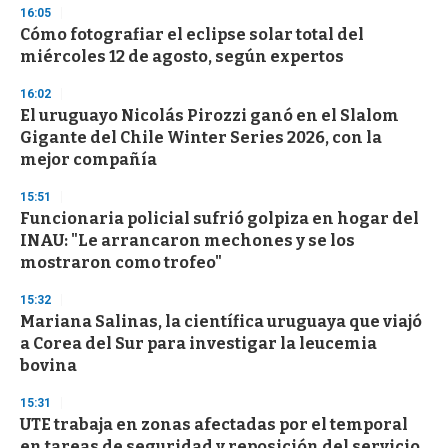
3
16:05
3
s
Cómo fotografiar el eclipse solar total del
e
miércoles 12 de agosto, según expertos
c
o
16:02
n
d
El uruguayo Nicolás Pirozzi ganó en el Slalom
s
Gigante del Chile Winter Series 2026, con la
mejor compañía
15:51
Funcionaria policial sufrió golpiza en hogar del
INAU: "Le arrancaron mechones y se los
mostraron como trofeo"
15:32
Mariana Salinas, la científica uruguaya que viajó
a Corea del Sur para investigar la leucemia
bovina
15:31
UTE trabaja en zonas afectadas por el temporal
en tareas de seguridad y reposición del servicio