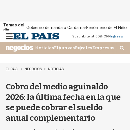
Temas del
Gobierno demanda a Cardama
Fenómeno de El Niño
día:
Suscribite al 50% OFF
Ingresar
M
e
Noticias
Finanzas
Rurales
Empresas
n
M
u
o
s
t
EL PAÍS
NEGOCIOS
NOTICIAS
r
a
Cobro del medio aguinaldo
r
b
2026: la última fecha en la que
�
s
se puede cobrar el sueldo
q
u
anual complementario
e
d