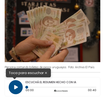
Persona contando billetes de pesos uruguayos.
Foto: Archivo El País.
×
Toca para escuchar
ESCUCHÁ EL RESUMEN HECHO CON IA
Tiempo transcurrido: 0 segundos
Durac
00:00
00:40