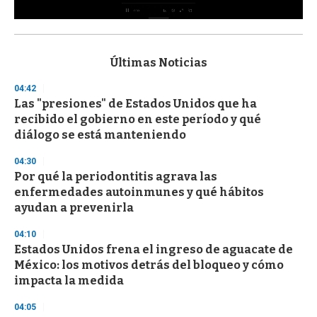
0
s
e
c
Últimas Noticias
o
n
04:42
d
Las "presiones" de Estados Unidos que ha
s
o
recibido el gobierno en este período y qué
f
diálogo se está manteniendo
3
3
s
04:30
e
Por qué la periodontitis agrava las
c
enfermedades autoinmunes y qué hábitos
o
n
ayudan a prevenirla
d
s
04:10
Estados Unidos frena el ingreso de aguacate de
México: los motivos detrás del bloqueo y cómo
impacta la medida
04:05