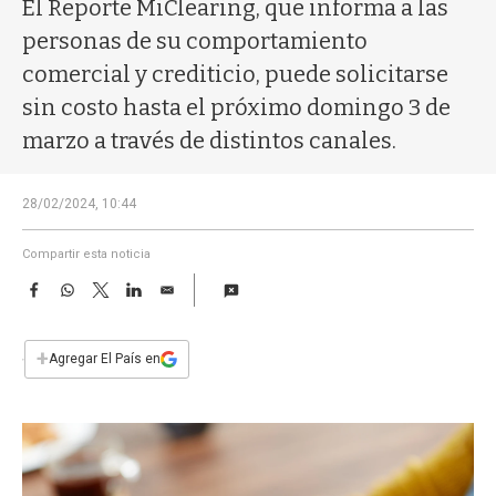
a
El Reporte MiClearing, que informa a las
personas de su comportamiento
comercial y crediticio, puede solicitarse
sin costo hasta el próximo domingo 3 de
marzo a través de distintos canales.
28/02/2024, 10:44
Compartir esta noticia
F
W
T
L
E
a
h
w
i
m
c
a
i
n
a
e
t
t
k
i
+
Agregar El País en
b
s
t
e
l
o
A
e
d
o
p
r
I
k
p
n