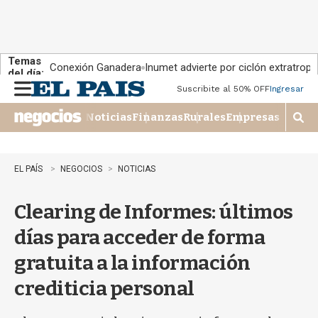
Temas
Conexión Ganadera
Inumet advierte por ciclón extratropi
del día:
Suscribite al 50% OFF
Ingresar
M
e
Noticias
Finanzas
Rurales
Empresas
n
M
u
o
s
t
EL PAÍS
NEGOCIOS
NOTICIAS
r
a
Clearing de Informes: últimos
r
b
días para acceder de forma
�
s
gratuita a la información
q
u
crediticia personal
e
d