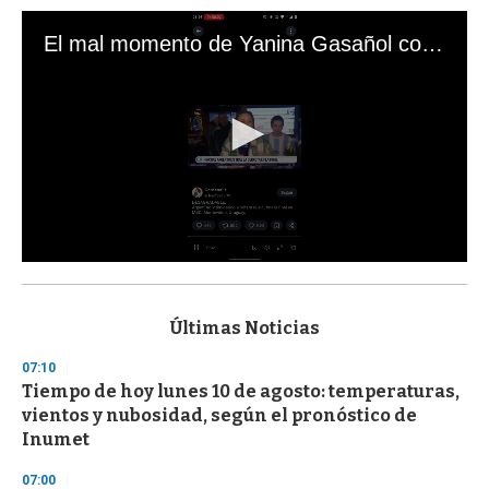
El mal momento de Yanina Gasañol con un hincha argentino en "Subrayado"
0
s
e
c
Últimas Noticias
o
n
07:10
d
Tiempo de hoy lunes 10 de agosto: temperaturas,
s
o
vientos y nubosidad, según el pronóstico de
f
Inumet
3
3
s
07:00