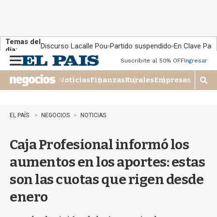
Temas del
Discurso Lacalle Pou
Partido suspendido
En Clave País
día:
Suscribite al 50% OFF
Ingresar
M
e
Noticias
Finanzas
Rurales
Empresas
n
M
u
o
s
t
EL PAÍS
NEGOCIOS
NOTICIAS
r
a
Caja Profesional informó los
r
b
aumentos en los aportes: estas
�
s
son las cuotas que rigen desde
q
u
enero
e
d