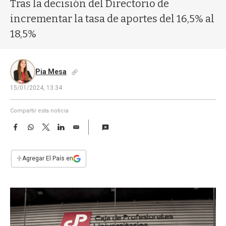
a
Tras la decisión del Directorio de
incrementar la tasa de aportes del 16,5% al
18,5%
Pia Mesa
15/01/2024, 13:34
Compartir esta noticia
F
W
T
L
E
a
h
w
i
m
c
a
i
n
a
e
t
t
k
i
+
Agregar El País en
b
s
t
e
l
o
A
e
d
o
p
r
I
k
p
n