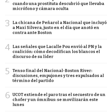
cuando una prostituta descubrió que llevaba
micrófono y cámara oculta
3
La chicana de Peñarol a Nacional que incluyó
a Maxi Silvera, justo en el día que anotó en
contra ante Boston
4
Las señales que Lacalle Pou envió al PN y la
coalición: cómo decodifican los blancos el
discurso de su líder
5
Tenso final del Nacional-Boston River:
discusiones, empujones y tres expulsados al
término del partido
6
UCOT extiende el paro tras el secuestro de un
chofer y un ómnibus: se movilizarán este
lunes