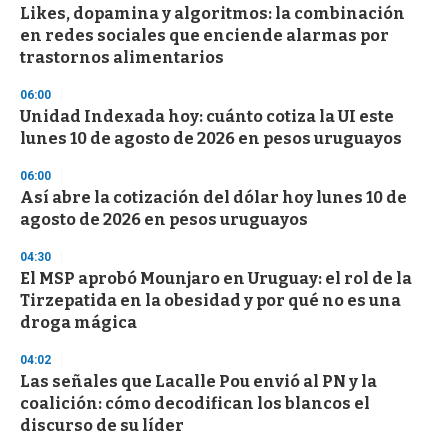
e
Likes, dopamina y algoritmos: la combinación
c
en redes sociales que enciende alarmas por
o
n
trastornos alimentarios
d
s
06:00
Unidad Indexada hoy: cuánto cotiza la UI este
lunes 10 de agosto de 2026 en pesos uruguayos
06:00
Así abre la cotización del dólar hoy lunes 10 de
agosto de 2026 en pesos uruguayos
04:30
El MSP aprobó Mounjaro en Uruguay: el rol de la
Tirzepatida en la obesidad y por qué no es una
droga mágica
04:02
Las señales que Lacalle Pou envió al PN y la
coalición: cómo decodifican los blancos el
discurso de su líder