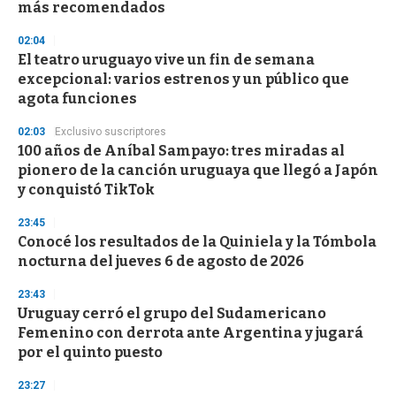
más recomendados
3
3
s
02:04
e
El teatro uruguayo vive un fin de semana
c
excepcional: varios estrenos y un público que
o
n
agota funciones
d
s
02:03
Exclusivo suscriptores
100 años de Aníbal Sampayo: tres miradas al
pionero de la canción uruguaya que llegó a Japón
y conquistó TikTok
23:45
Conocé los resultados de la Quiniela y la Tómbola
nocturna del jueves 6 de agosto de 2026
23:43
Uruguay cerró el grupo del Sudamericano
Femenino con derrota ante Argentina y jugará
por el quinto puesto
23:27