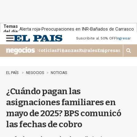
Temas
Alerta roja
Preocupaciones en INR
Bañados de Carrasco
del día:
Suscribite al 50% OFF
Ingresar
M
e
Noticias
Finanzas
Rurales
Empresas
n
M
u
o
s
t
EL PAÍS
NEGOCIOS
NOTICIAS
r
a
¿Cuándo pagan las
r
b
asignaciones familiares en
�
s
mayo de 2025? BPS comunicó
q
u
las fechas de cobro
e
d