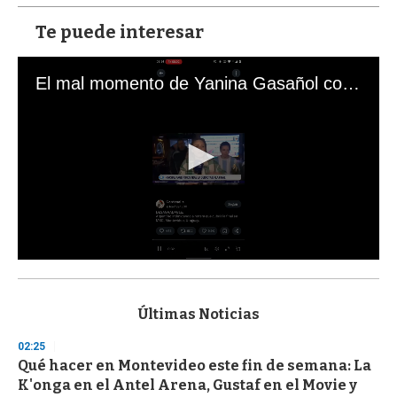
Te puede interesar
El mal momento de Yanina Gasañol con un hincha argentino en "Subrayado"
0
s
e
c
Últimas Noticias
o
n
02:25
d
Qué hacer en Montevideo este fin de semana: La
s
o
K'onga en el Antel Arena, Gustaf en el Movie y
f