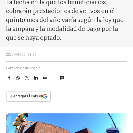
a
La fecha en la que los beneficiarios
cobrarán prestaciones de activos en el
quinto mes del año varía según la ley que
la ampara y la modalidad de pago por la
que se haya optado.
22/04/2025, 13:50
Compartir esta noticia
F
W
T
L
E
a
h
w
i
m
c
a
i
n
a
e
t
t
k
i
+
Agregar El País en
b
s
t
e
l
o
A
e
d
o
p
r
I
k
p
n