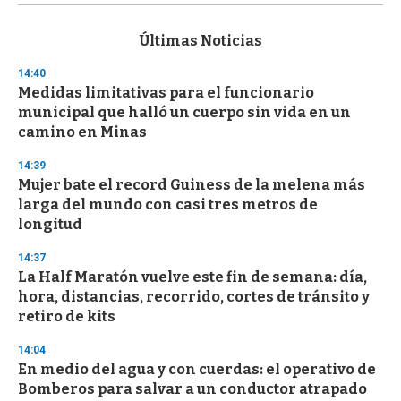
s
e
c
Últimas Noticias
o
n
14:40
d
Medidas limitativas para el funcionario
s
o
municipal que halló un cuerpo sin vida en un
f
camino en Minas
3
3
s
14:39
e
Mujer bate el record Guiness de la melena más
c
larga del mundo con casi tres metros de
o
n
longitud
d
s
14:37
La Half Maratón vuelve este fin de semana: día,
hora, distancias, recorrido, cortes de tránsito y
retiro de kits
14:04
En medio del agua y con cuerdas: el operativo de
Bomberos para salvar a un conductor atrapado