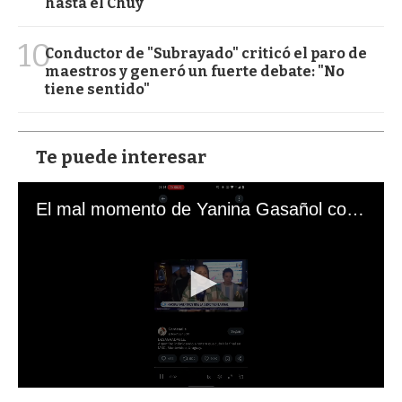
hasta el Chuy
10
Conductor de "Subrayado" criticó el paro de
maestros y generó un fuerte debate: "No
tiene sentido"
Te puede interesar
El mal momento de Yanina Gasañol con un hincha argentino en "Subrayado"
0