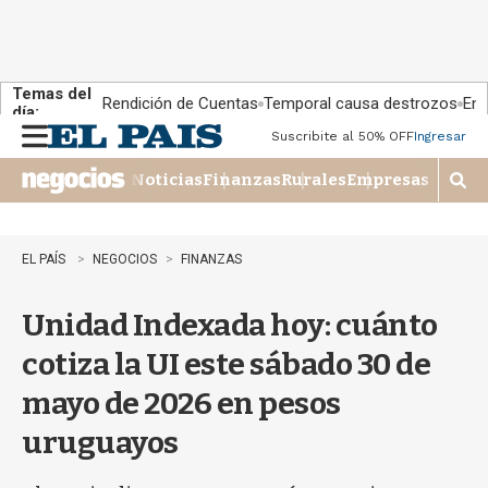
Temas del
Rendición de Cuentas
Temporal causa destrozos
En 
día:
Suscribite al 50% OFF
Ingresar
M
e
Noticias
Finanzas
Rurales
Empresas
n
M
u
o
s
t
EL PAÍS
NEGOCIOS
FINANZAS
r
a
Unidad Indexada hoy: cuánto
r
b
cotiza la UI este sábado 30 de
�
s
mayo de 2026 en pesos
q
u
uruguayos
e
d