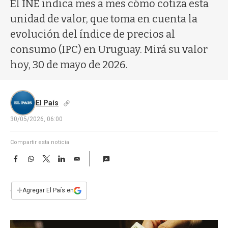
a
El INE indica mes a mes cómo cotiza esta
unidad de valor, que toma en cuenta la
evolución del índice de precios al
consumo (IPC) en Uruguay. Mirá su valor
hoy, 30 de mayo de 2026.
El País
30/05/2026, 06:00
Compartir esta noticia
F
W
T
L
E
a
h
w
i
m
c
a
i
n
a
e
t
t
k
i
+
Agregar El País en
b
s
t
e
l
o
A
e
d
o
p
r
I
k
p
n