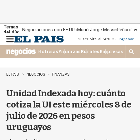
Temas
Negociaciones con EE.UU.
Murió Jorge Messi
Peñarol vs
del día:
Suscribite al 50% OFF
Ingresar
M
e
Noticias
Finanzas
Rurales
Empresas
n
M
u
o
s
t
EL PAÍS
NEGOCIOS
FINANZAS
r
a
Unidad Indexada hoy: cuánto
r
b
cotiza la UI este miércoles 8 de
�
s
julio de 2026 en pesos
q
u
uruguayos
e
d