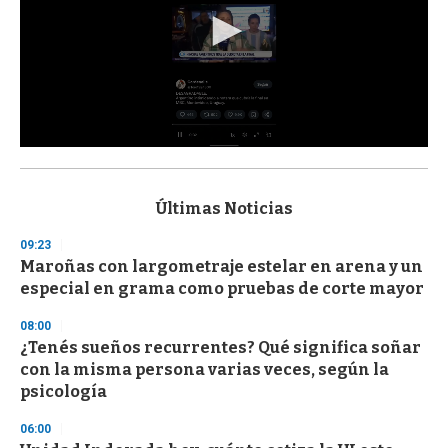
0
s
e
c
Últimas Noticias
o
n
09:23
d
Maroñas con largometraje estelar en arena y un
s
o
especial en grama como pruebas de corte mayor
f
3
08:00
3
s
¿Tenés sueños recurrentes? Qué significa soñar
e
con la misma persona varias veces, según la
c
psicología
o
n
d
06:00
s