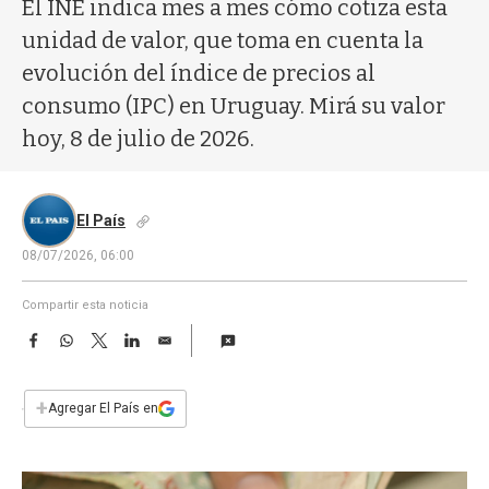
a
El INE indica mes a mes cómo cotiza esta
unidad de valor, que toma en cuenta la
evolución del índice de precios al
consumo (IPC) en Uruguay. Mirá su valor
hoy, 8 de julio de 2026.
El País
08/07/2026, 06:00
Compartir esta noticia
F
W
T
L
E
a
h
w
i
m
c
a
i
n
a
e
t
t
k
i
+
Agregar El País en
b
s
t
e
l
o
A
e
d
o
p
r
I
k
p
n