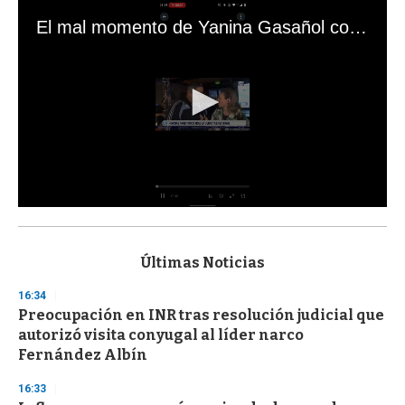
El mal momento de Yanina Gasañol con un hincha argentino en "Subrayado"
0
s
e
c
Últimas Noticias
o
n
16:34
d
Preocupación en INR tras resolución judicial que
s
o
autorizó visita conyugal al líder narco
f
Fernández Albín
3
3
s
16:33
e