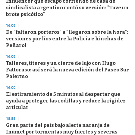
Influencer que escapó corriendo de casa de
c
sindicalista argentino contó su versión: "Tuve un
o
n
brote psicótico"
d
s
16:09
De "faltaron porteros" a "llegaron sobre la hora":
versiones por líos entre la Policía e hinchas de
Peñarol
16:09
Talleres, títeres y un cierre de lujo con Hugo
Fattoruso: así será la nueva edición del Paseo Sur
Palermo
16:00
El estiramiento de 5 minutos al despertar que
ayuda a proteger las rodillas y reduce la rigidez
articular
15:55
Gran parte del país bajo alerta naranja de
Inumet por tormentas muy fuertes y severas