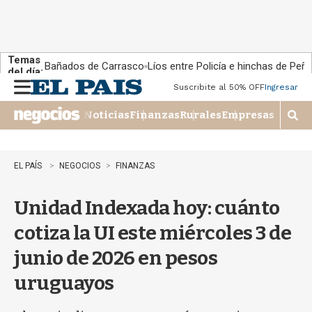
Temas
Bañados de Carrasco
Líos entre Policía e hinchas de Peña
del día:
Suscribite al 50% OFF
Ingresar
M
e
Noticias
Finanzas
Rurales
Empresas
n
M
u
o
s
t
EL PAÍS
NEGOCIOS
FINANZAS
r
a
Unidad Indexada hoy: cuánto
r
b
cotiza la UI este miércoles 3 de
�
s
junio de 2026 en pesos
q
u
uruguayos
e
d