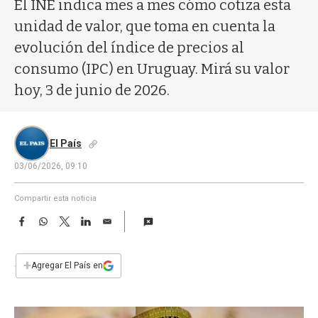
a
El INE indica mes a mes cómo cotiza esta
unidad de valor, que toma en cuenta la
evolución del índice de precios al
consumo (IPC) en Uruguay. Mirá su valor
hoy, 3 de junio de 2026.
El País
03/06/2026, 09:10
Compartir esta noticia
F
W
T
L
E
a
h
w
i
m
c
a
i
n
a
e
t
t
k
i
+
Agregar El País en
b
s
t
e
l
o
A
e
d
o
p
r
I
k
p
n