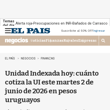
Temas
Alerta roja
Preocupaciones en INR
Bañados de Carrasco
del día:
Suscribite al 50% OFF
Ingresar
M
e
Noticias
Finanzas
Rurales
Empresas
n
M
u
o
s
t
EL PAÍS
NEGOCIOS
FINANZAS
r
a
Unidad Indexada hoy: cuánto
r
b
cotiza la UI este martes 2 de
�
s
junio de 2026 en pesos
q
u
uruguayos
e
d