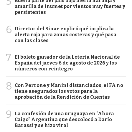
5
Buena parte del país bajo alerta naranja y
amarilla de Inumet por vientos muy fuertes y
persistentes
6
Director del Sinae explicó qué implica la
alerta roja para zonas costeras y qué pasa
con las clases
7
El boleto ganador de la Lotería Nacional de
España del jueves 6 de agosto de 2026 y los
números con reintegro
8
Con Perrone y Manini distanciados, el FA no
tiene asegurados los votos para la
aprobación de la Rendición de Cuentas
9
La confesión de una uruguaya en "Ahora
Caigo" Argentina que descolocó a Darío
Barassi y se hizo viral