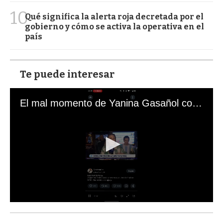
10
Qué significa la alerta roja decretada por el
gobierno y cómo se activa la operativa en el
país
Te puede interesar
El mal momento de Yanina Gasañol con un hincha argentino en "Subrayado"
0
s
e