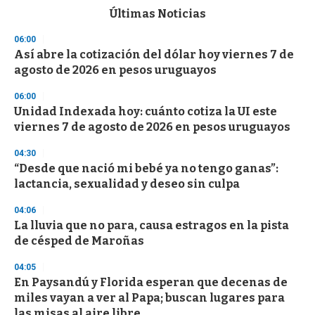
c
Últimas Noticias
o
n
06:00
d
Así abre la cotización del dólar hoy viernes 7 de
s
o
agosto de 2026 en pesos uruguayos
f
3
06:00
3
s
Unidad Indexada hoy: cuánto cotiza la UI este
e
viernes 7 de agosto de 2026 en pesos uruguayos
c
o
04:30
n
d
“Desde que nació mi bebé ya no tengo ganas”:
s
lactancia, sexualidad y deseo sin culpa
04:06
La lluvia que no para, causa estragos en la pista
de césped de Maroñas
04:05
En Paysandú y Florida esperan que decenas de
miles vayan a ver al Papa; buscan lugares para
las misas al aire libre