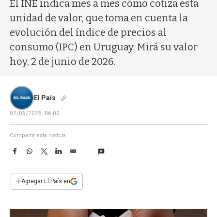
a
El INE indica mes a mes cómo cotiza esta
unidad de valor, que toma en cuenta la
evolución del índice de precios al
consumo (IPC) en Uruguay. Mirá su valor
hoy, 2 de junio de 2026.
El País
02/06/2026, 06:00
Compartir esta noticia
F
W
T
L
E
a
h
w
i
m
c
a
i
n
a
e
t
t
k
i
+
Agregar El País en
b
s
t
e
l
o
A
e
d
o
p
r
I
k
p
n