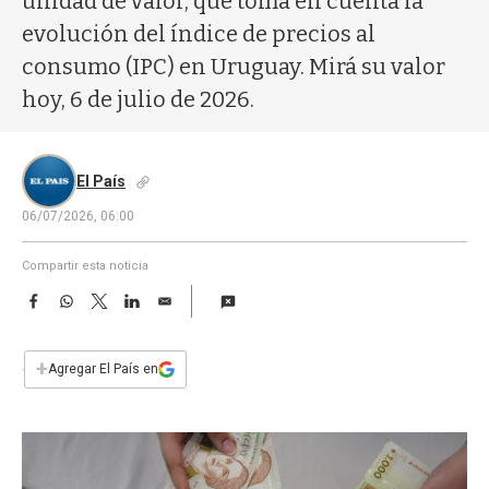
unidad de valor, que toma en cuenta la
a
evolución del índice de precios al
consumo (IPC) en Uruguay. Mirá su valor
hoy, 6 de julio de 2026.
El País
06/07/2026, 06:00
Compartir esta noticia
F
W
T
L
E
a
h
w
i
m
c
a
i
n
a
e
t
t
k
i
+
Agregar El País en
b
s
t
e
l
o
A
e
d
o
p
r
I
k
p
n