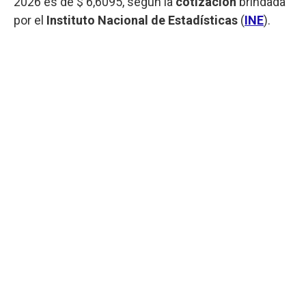
2026 es de $ 6,6095, según la
cotización
brindada
por el
Instituto Nacional de Estadísticas
(
INE
).