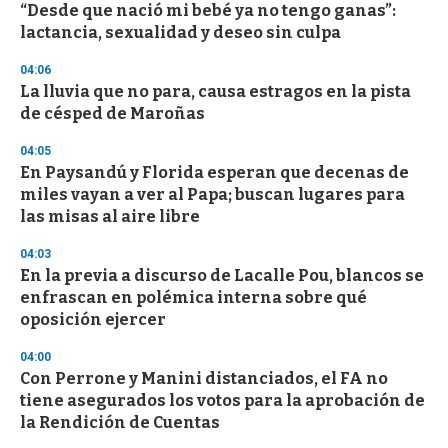
“Desde que nació mi bebé ya no tengo ganas”:
s
o
lactancia, sexualidad y deseo sin culpa
f
3
04:06
3
s
La lluvia que no para, causa estragos en la pista
e
de césped de Maroñas
c
o
04:05
n
d
En Paysandú y Florida esperan que decenas de
s
miles vayan a ver al Papa; buscan lugares para
las misas al aire libre
04:03
En la previa a discurso de Lacalle Pou, blancos se
enfrascan en polémica interna sobre qué
oposición ejercer
04:00
Con Perrone y Manini distanciados, el FA no
tiene asegurados los votos para la aprobación de
la Rendición de Cuentas