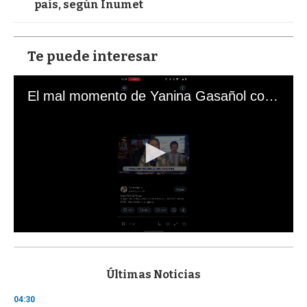
país, según Inumet
Te puede interesar
El mal momento de Yanina Gasañol con un hincha argentino en "Subrayado"
0
s
e
c
Últimas Noticias
o
n
04:30
d