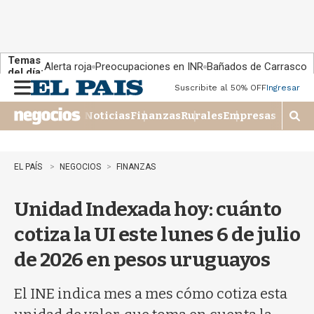
Temas
Alerta roja
Preocupaciones en INR
Bañados de Carrasco
del día:
Suscribite al 50% OFF
Ingresar
M
e
Noticias
Finanzas
Rurales
Empresas
n
M
u
o
s
t
EL PAÍS
NEGOCIOS
FINANZAS
r
a
Unidad Indexada hoy: cuánto
r
b
cotiza la UI este lunes 6 de julio
�
s
de 2026 en pesos uruguayos
q
u
e
El INE indica mes a mes cómo cotiza esta
d