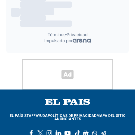
EL PAÍS STAFF
AYUDA
POLÍTICAS DE PRIVACIDAD
MAPA DEL SITIO
ANUNCIANTES
f
t
i
l
y
t
g
w
t