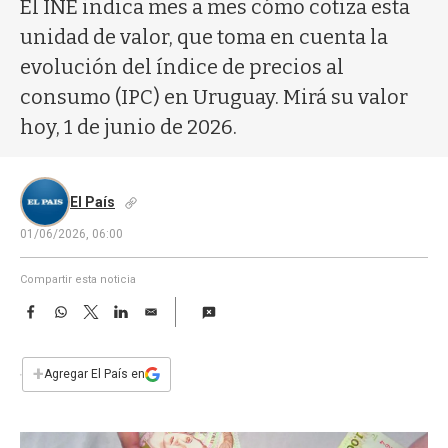
a
El INE indica mes a mes cómo cotiza esta
unidad de valor, que toma en cuenta la
evolución del índice de precios al
consumo (IPC) en Uruguay. Mirá su valor
hoy, 1 de junio de 2026.
El País
01/06/2026, 06:00
Compartir esta noticia
F
W
T
L
E
a
h
w
i
m
c
a
i
n
a
e
t
t
k
i
+
Agregar El País en
b
s
t
e
l
o
A
e
d
o
p
r
I
k
p
n