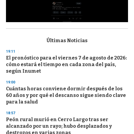
0
s
e
c
Últimas Noticias
o
n
19:11
d
El pronóstico para el viernes 7 de agosto de 2026:
s
o
cómo estará el tiempo en cada zona del país,
f
según Inumet
3
3
s
19:00
e
Cuántas horas conviene dormir después de los
c
60 años y por qué el descanso sigue siendo clave
o
n
para la salud
d
s
18:57
Peón rural murió en Cerro Largo tras ser
alcanzado por un rayo; hubo desplazados y
destrozos en varias zonas