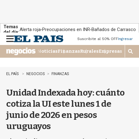
Temas
Alerta roja
Preocupaciones en INR
Bañados de Carrasco
del día:
Suscribite al 50% OFF
Ingresar
M
e
Noticias
Finanzas
Rurales
Empresas
n
M
u
o
s
t
EL PAÍS
NEGOCIOS
FINANZAS
r
a
Unidad Indexada hoy: cuánto
r
b
cotiza la UI este lunes 1 de
�
s
junio de 2026 en pesos
q
u
uruguayos
e
d