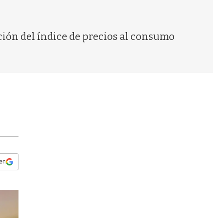
s
q
u
e
ción del índice de precios al consumo
d
a
 en