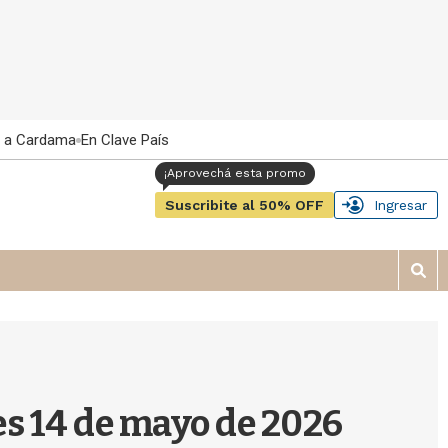
 a Cardama
En Clave País
Suscribite al 50% OFF
Ingresar
M
o
s
t
r
a
r
es 14 de mayo de 2026
b
�