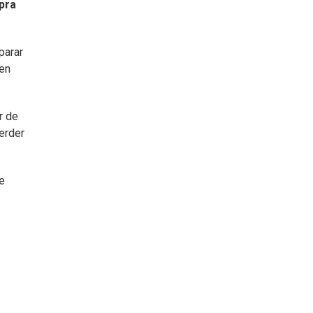
pra
parar
nen
r de
erder
e