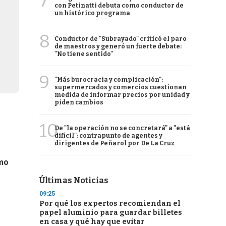
7
con Petinatti debuta como conductor de
un histórico programa
8
Conductor de "Subrayado" criticó el paro
de maestros y generó un fuerte debate:
"No tiene sentido"
9
"Más burocracia y complicación":
supermercados y comercios cuestionan
medida de informar precios por unidad y
piden cambios
10
De "la operación no se concretará" a "está
difícil": contrapunto de agentes y
dirigentes de Peñarol por De La Cruz
umo
Últimas Noticias
09:25
Por qué los expertos recomiendan el
papel aluminio para guardar billetes
en casa y qué hay que evitar