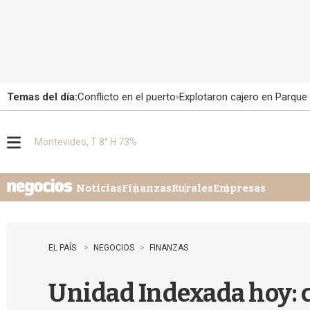
Temas del día:
Conflicto en el puerto
Explotaron cajero en Parque
Montevideo, T 8° H 73%
M
e
n
u
Noticias
Finanzas
Rurales
Empresas
EL PAÍS
NEGOCIOS
FINANZAS
Unidad Indexada hoy: c