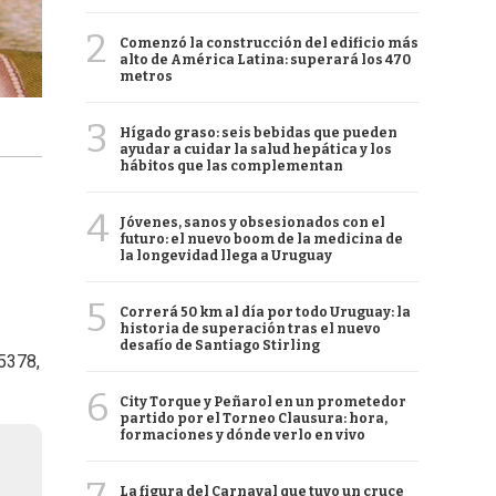
2
Comenzó la construcción del edificio más
alto de América Latina: superará los 470
metros
3
Hígado graso: seis bebidas que pueden
ayudar a cuidar la salud hepática y los
hábitos que las complementan
4
Jóvenes, sanos y obsesionados con el
futuro: el nuevo boom de la medicina de
la longevidad llega a Uruguay
5
Correrá 50 km al día por todo Uruguay: la
historia de superación tras el nuevo
desafío de Santiago Stirling
5378,
6
City Torque y Peñarol en un prometedor
partido por el Torneo Clausura: hora,
formaciones y dónde verlo en vivo
La figura del Carnaval que tuvo un cruce