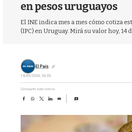
en pesos uruguayos
El INE indica mes a mes cómo cotiza es
(IPC) en Uruguay. Mirá su valor hoy, 14 
El País
14/05/2026, 06:00
Compartir esta noticia
F
W
T
L
E
a
h
w
i
m
c
a
i
n
a
e
t
t
k
i
b
s
t
e
l
o
A
e
d