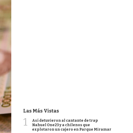
Las Más Vistas
1
Así detuvieron al cantante de trap
Nahuel One23 y a chilenos que
explotaron un cajero en Parque Miramar