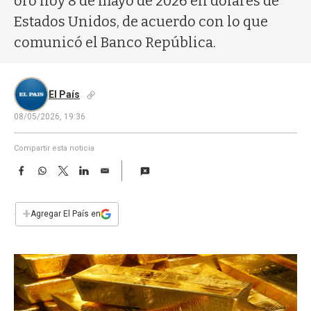
oro hoy 8 de mayo de 2026 en dólares de
a
Estados Unidos, de acuerdo con lo que
comunicó el Banco República.
El País
08/05/2026, 19:36
Compartir esta noticia
F
W
T
L
E
a
h
w
i
m
c
a
i
n
a
e
t
t
k
i
+
Agregar El País en
b
s
t
e
l
o
A
e
d
o
p
r
I
k
p
n