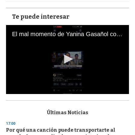
Te puede interesar
El mal momento de Yanina Gasañol con un hincha argentino en "Subrayado"
0
s
e
c
Últimas Noticias
o
n
17:00
d
Por qué una canción puede transportarte al
s
o