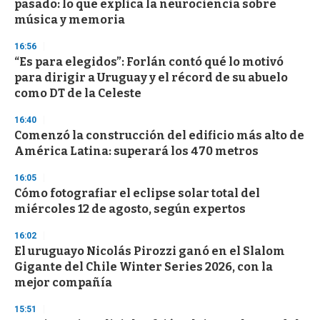
pasado: lo que explica la neurociencia sobre
f
música y memoria
3
3
s
16:56
e
“Es para elegidos”: Forlán contó qué lo motivó
c
para dirigir a Uruguay y el récord de su abuelo
o
n
como DT de la Celeste
d
s
16:40
Comenzó la construcción del edificio más alto de
América Latina: superará los 470 metros
16:05
Cómo fotografiar el eclipse solar total del
miércoles 12 de agosto, según expertos
16:02
El uruguayo Nicolás Pirozzi ganó en el Slalom
Gigante del Chile Winter Series 2026, con la
mejor compañía
15:51