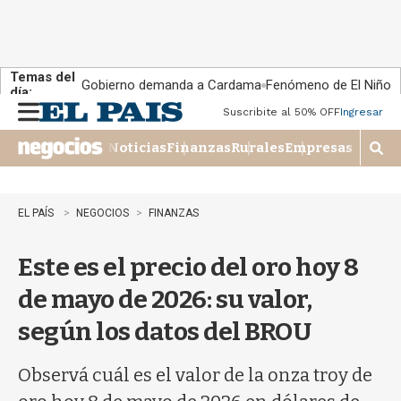
Temas del
Gobierno demanda a Cardama
Fenómeno de El Niño
día:
Suscribite al 50% OFF
Ingresar
M
e
Noticias
Finanzas
Rurales
Empresas
n
M
u
o
s
t
EL PAÍS
NEGOCIOS
FINANZAS
r
a
Este es el precio del oro hoy 8
r
b
de mayo de 2026: su valor,
�
s
según los datos del BROU
q
u
e
Observá cuál es el valor de la onza troy de
d