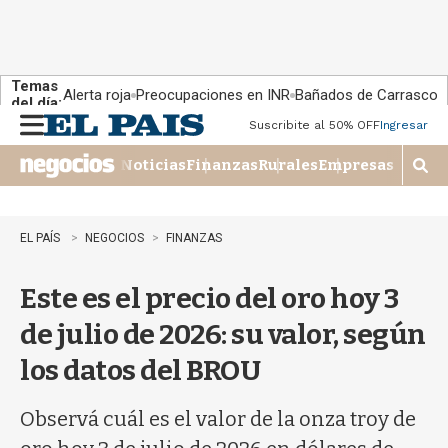
Temas
Alerta roja
Preocupaciones en INR
Bañados de Carrasco
del día:
Suscribite al 50% OFF
Ingresar
M
e
Noticias
Finanzas
Rurales
Empresas
n
M
u
o
s
t
EL PAÍS
NEGOCIOS
FINANZAS
r
a
Este es el precio del oro hoy 3
r
b
de julio de 2026: su valor, según
�
s
los datos del BROU
q
u
e
Observá cuál es el valor de la onza troy de
d