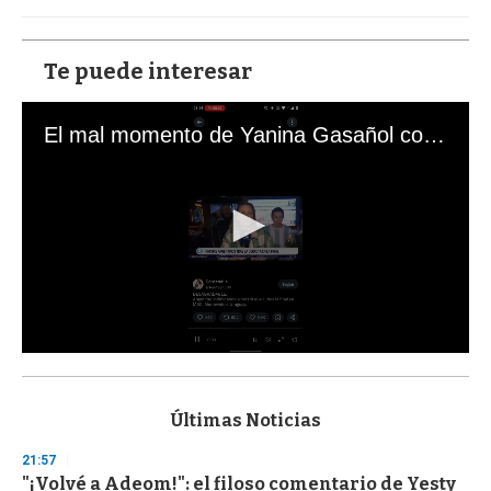
Te puede interesar
El mal momento de Yanina Gasañol con un hincha argentino en "Subrayado"
0
s
e
c
Últimas Noticias
o
n
21:57
d
"¡Volvé a Adeom!": el filoso comentario de Yesty
s