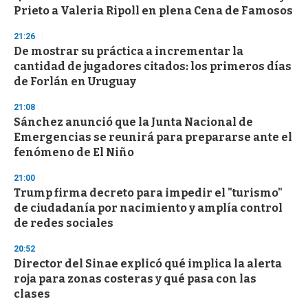
o
Prieto a Valeria Ripoll en plena Cena de Famosos
f
3
21:26
3
s
De mostrar su práctica a incrementar la
e
cantidad de jugadores citados: los primeros días
c
de Forlán en Uruguay
o
n
d
21:08
s
Sánchez anunció que la Junta Nacional de
Emergencias se reunirá para prepararse ante el
fenómeno de El Niño
21:00
Trump firma decreto para impedir el "turismo"
de ciudadanía por nacimiento y amplía control
de redes sociales
20:52
Director del Sinae explicó qué implica la alerta
roja para zonas costeras y qué pasa con las
clases