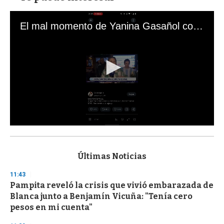
El mal momento de Yanina Gasañol con un hincha argentino en "Subrayado"
0
s
e
c
Últimas Noticias
o
n
11:43
d
Pampita reveló la crisis que vivió embarazada de
s
o
Blanca junto a Benjamín Vicuña: "Tenía cero
f
pesos en mi cuenta"
3
3