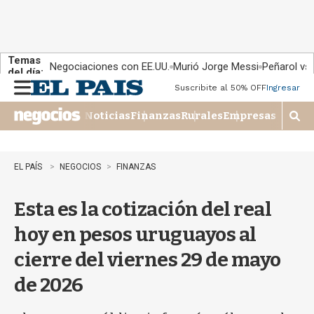
Temas
Negociaciones con EE.UU.
Murió Jorge Messi
Peñarol vs
del día:
Suscribite al 50% OFF
Ingresar
M
e
Noticias
Finanzas
Rurales
Empresas
n
M
u
o
s
t
EL PAÍS
NEGOCIOS
FINANZAS
r
a
Esta es la cotización del real
r
b
hoy en pesos uruguayos al
�
s
cierre del viernes 29 de mayo
q
u
de 2026
e
d