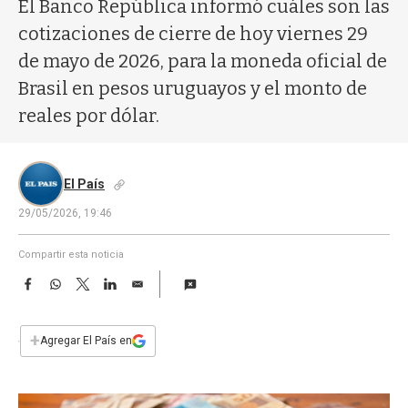
a
El Banco República informó cuáles son las
cotizaciones de cierre de hoy viernes 29
de mayo de 2026, para la moneda oficial de
Brasil en pesos uruguayos y el monto de
reales por dólar.
El País
29/05/2026, 19:46
Compartir esta noticia
F
W
T
L
E
a
h
w
i
m
c
a
i
n
a
e
t
t
k
i
+
Agregar El País en
b
s
t
e
l
o
A
e
d
o
p
r
I
k
p
n