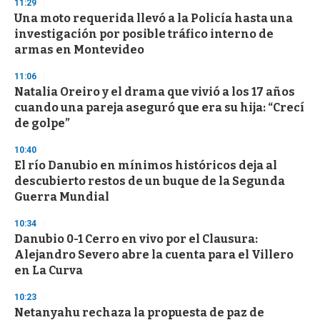
s
11:29
e
Una moto requerida llevó a la Policía hasta una
c
investigación por posible tráfico interno de
o
n
armas en Montevideo
d
s
11:06
Natalia Oreiro y el drama que vivió a los 17 años
cuando una pareja aseguró que era su hija: “Crecí
de golpe”
10:40
El río Danubio en mínimos históricos deja al
descubierto restos de un buque de la Segunda
Guerra Mundial
10:34
Danubio 0-1 Cerro en vivo por el Clausura:
Alejandro Severo abre la cuenta para el Villero
en La Curva
10:23
Netanyahu rechaza la propuesta de paz de