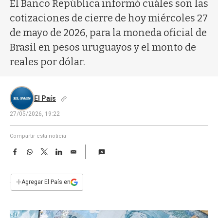
a
El Banco República informó cuáles son las
cotizaciones de cierre de hoy miércoles 27
de mayo de 2026, para la moneda oficial de
Brasil en pesos uruguayos y el monto de
reales por dólar.
El País
27/05/2026, 19:22
Compartir esta noticia
F
W
T
L
E
a
h
w
i
m
c
a
i
n
a
e
t
t
k
i
+
Agregar El País en
b
s
t
e
l
o
A
e
d
o
p
r
I
k
p
n