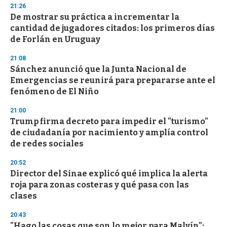
21:26
3
s
De mostrar su práctica a incrementar la
e
cantidad de jugadores citados: los primeros días
c
de Forlán en Uruguay
o
n
d
21:08
s
Sánchez anunció que la Junta Nacional de
Emergencias se reunirá para prepararse ante el
fenómeno de El Niño
21:00
Trump firma decreto para impedir el "turismo"
de ciudadanía por nacimiento y amplía control
de redes sociales
20:52
Director del Sinae explicó qué implica la alerta
roja para zonas costeras y qué pasa con las
clases
20:43
"Hago las cosas que son lo mejor para Malvín":