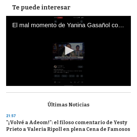
Te puede interesar
El mal momento de Yanina Gasañol con un hincha argentino en "Subrayado"
0
s
e
c
Últimas Noticias
o
n
21:57
d
"¡Volvé a Adeom!": el filoso comentario de Yesty
s
o
Prieto a Valeria Ripoll en plena Cena de Famosos
f
3