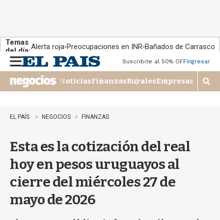
Temas
Alerta roja
Preocupaciones en INR
Bañados de Carrasco
del día:
Suscribite al 50% OFF
Ingresar
M
e
Noticias
Finanzas
Rurales
Empresas
n
M
u
o
s
t
EL PAÍS
NEGOCIOS
FINANZAS
r
a
Esta es la cotización del real
r
b
hoy en pesos uruguayos al
�
s
cierre del miércoles 27 de
q
u
mayo de 2026
e
d