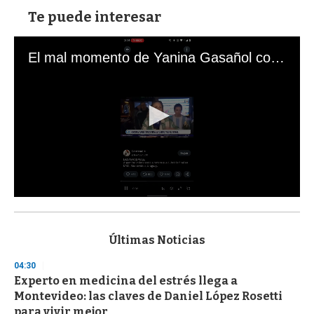
Te puede interesar
El mal momento de Yanina Gasañol con un hincha argentino en "Subrayado"
0
s
e
c
Últimas Noticias
o
n
04:30
d
Experto en medicina del estrés llega a
s
o
Montevideo: las claves de Daniel López Rosetti
f
para vivir mejor
3