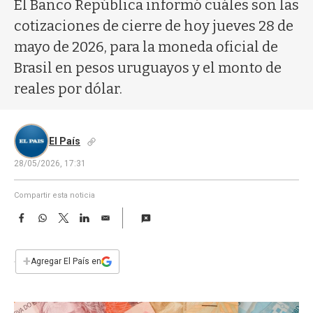
a
El Banco República informó cuáles son las
cotizaciones de cierre de hoy jueves 28 de
mayo de 2026, para la moneda oficial de
Brasil en pesos uruguayos y el monto de
reales por dólar.
El País
28/05/2026, 17:31
Compartir esta noticia
F
W
T
L
E
a
h
w
i
m
c
a
i
n
a
e
t
t
k
i
+
Agregar El País en
b
s
t
e
l
o
A
e
d
o
p
r
I
k
p
n