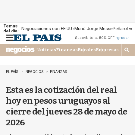
Temas
Negociaciones con EE.UU.
Murió Jorge Messi
Peñarol vs
del día:
Suscribite al 50% OFF
Ingresar
M
e
Noticias
Finanzas
Rurales
Empresas
n
M
u
o
s
t
EL PAÍS
NEGOCIOS
FINANZAS
r
a
Esta es la cotización del real
r
b
hoy en pesos uruguayos al
�
s
cierre del jueves 28 de mayo de
q
u
2026
e
d