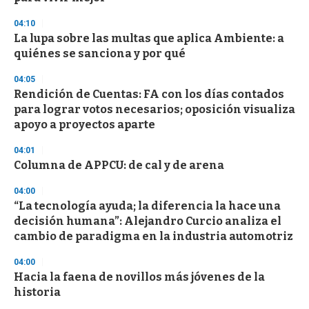
3
s
04:10
e
La lupa sobre las multas que aplica Ambiente: a
c
quiénes se sanciona y por qué
o
n
d
04:05
s
Rendición de Cuentas: FA con los días contados
para lograr votos necesarios; oposición visualiza
apoyo a proyectos aparte
04:01
Columna de APPCU: de cal y de arena
04:00
“La tecnología ayuda; la diferencia la hace una
decisión humana”: Alejandro Curcio analiza el
cambio de paradigma en la industria automotriz
04:00
Hacia la faena de novillos más jóvenes de la
historia