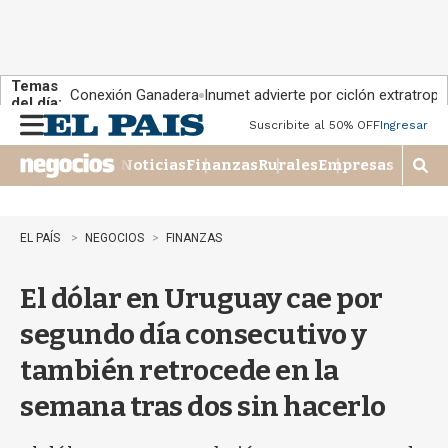
Temas
Conexión Ganadera
Inumet advierte por ciclón extratropi
del día:
Suscribite al 50% OFF
Ingresar
M
e
Noticias
Finanzas
Rurales
Empresas
n
M
u
o
s
t
EL PAÍS
NEGOCIOS
FINANZAS
r
a
El dólar en Uruguay cae por
r
b
segundo día consecutivo y
�
s
también retrocede en la
q
u
semana tras dos sin hacerlo
e
d