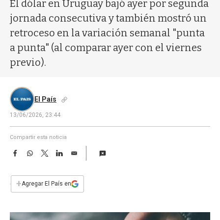
a
El dólar en Uruguay bajó ayer por segunda
jornada consecutiva y también mostró un
retroceso en la variación semanal "punta
a punta" (al comparar ayer con el viernes
previo).
El País
13/06/2026, 23:44
Compartir esta noticia
F
W
T
L
E
a
h
w
i
m
c
a
i
n
a
e
t
t
k
i
+
Agregar El País en
b
s
t
e
l
o
A
e
d
o
p
r
I
k
p
n