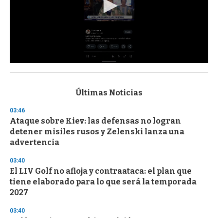
0
s
e
c
Últimas Noticias
o
n
03:46
d
Ataque sobre Kiev: las defensas no logran
s
o
detener misiles rusos y Zelenski lanza una
f
advertencia
3
3
s
03:40
e
El LIV Golf no afloja y contraataca: el plan que
c
tiene elaborado para lo que será la temporada
o
n
2027
d
s
03:40