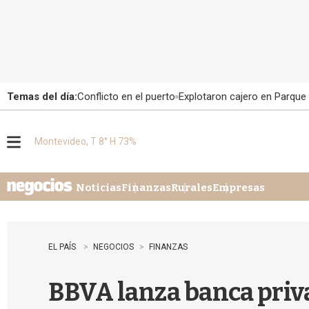
Temas del día:
Conflicto en el puerto
Explotaron cajero en Parque
Montevideo, T 8° H 73%
M
e
n
u
Noticias
Finanzas
Rurales
Empresas
EL PAÍS
NEGOCIOS
FINANZAS
BBVA lanza banca priva