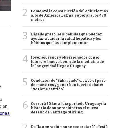
2
Comenzó la construcción del edificio más
alto de América Latina: superará los 470
metros
3
Hígado graso: seis bebidas que pueden
ayudar a cuidar la salud hepática y los
hábitos que las complementan
4
Jóvenes, sanos y obsesionados con el
futuro: el nuevo boom de la medicina de
la longevidad llega a Uruguay
5
Conductor de "Subrayado" criticó el paro
de maestros y generó un fuerte debate:
y
"No tiene sentido"
mo
6
Correrá 50 km al día por todo Uruguay: la
o en
historia de superación tras el nuevo
desafío de Santiago Stirling
lones
De "la operación no se concretará" a "está