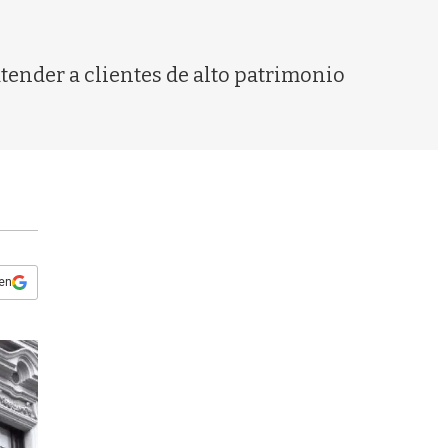
s
q
u
e
ender a clientes de alto patrimonio
d
a
 en