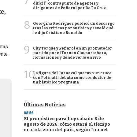
7
difícil": contrapunto de agentes y
dirigentes de Peñarol por De La Cruz
e,
8
Georgina Rodríguez publicó un descargo
tras las críticas por su físico y reveló qué
le dijo Cristiano Ronaldo
9
ntas
City Torque y Peñarol en un prometedor
partido por el Torneo Clausura: hora,
nte,
formaciones y dónde verlo en vivo
10
La figura del Carnaval que tuvo un cruce
con Petinatti debuta como conductor de
un histórico programa
Últimas Noticias
08:56
El pronóstico para hoy sabado 8 de
agosto de 2026: cómo estará el tiempo
en cada zona del país, según Inumet