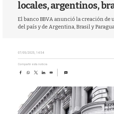
locales, argentinos, b
El banco BBVA anunció la creación de u
del país y de Argentina, Brasil y Paragua
07/05/2025, 14:54
Compartir esta noticia
F
W
T
L
E
a
h
w
i
m
c
a
i
n
a
e
t
t
k
i
b
s
t
e
l
o
A
e
d
o
p
r
I
k
p
n