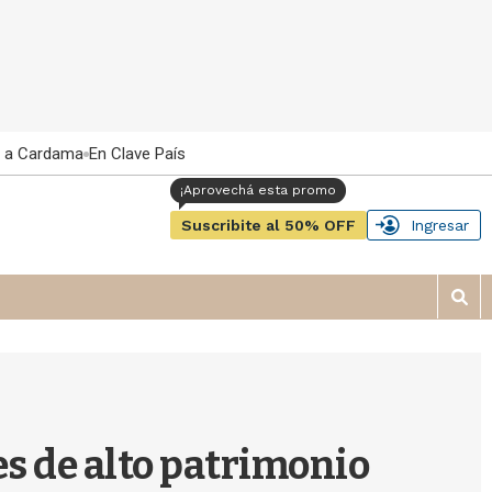
 a Cardama
En Clave País
Suscribite al 50% OFF
Ingresar
M
o
s
t
r
a
r
s de alto patrimonio
b
�