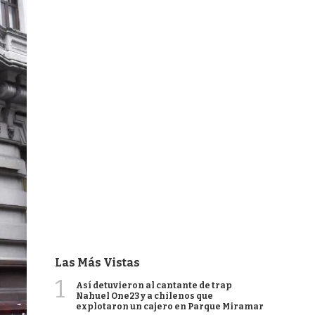
Las Más Vistas
1
Así detuvieron al cantante de trap
Nahuel One23 y a chilenos que
explotaron un cajero en Parque Miramar