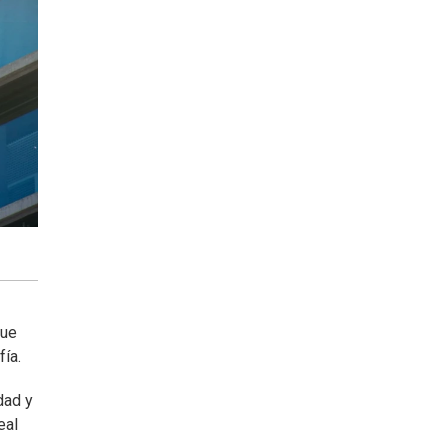
que
ía.
dad y
eal