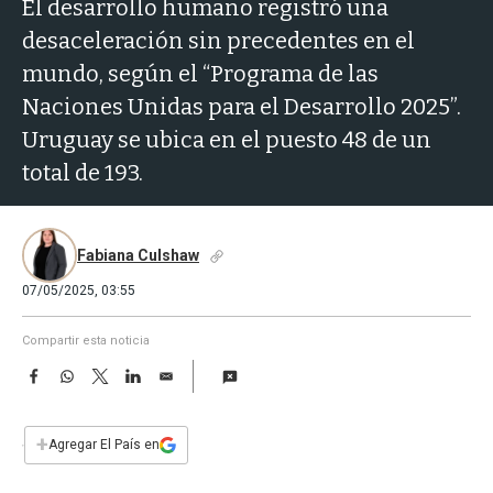
a
El desarrollo humano registró una
desaceleración sin precedentes en el
mundo, según el “Programa de las
Naciones Unidas para el Desarrollo 2025”.
Uruguay se ubica en el puesto 48 de un
total de 193.
Fabiana Culshaw
07/05/2025, 03:55
Compartir esta noticia
F
W
T
L
E
a
h
w
i
m
c
a
i
n
a
e
t
t
k
i
+
Agregar El País en
b
s
t
e
l
o
A
e
d