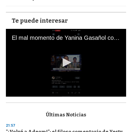
Te puede interesar
El mal momento de Yanina Gasañol con un hincha argentino en "Subrayado"
0
s
e
c
Últimas Noticias
o
n
21:57
d
"¡Volvé a Adeom!": el filoso comentario de Yesty
s