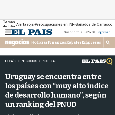
Temas
Alerta roja
Preocupaciones en INR
Bañados de Carrasco
del día:
Suscribite al 50% OFF
Ingresar
M
e
Noticias
Finanzas
Rurales
Empresas
n
M
u
o
s
t
EL PAÍS
NEGOCIOS
NOTICIAS
r
a
Uruguay se encuentra entre
r
b
los países con “muy alto índice
�
s
de desarrollo humano”, según
q
u
un ranking del PNUD
e
d