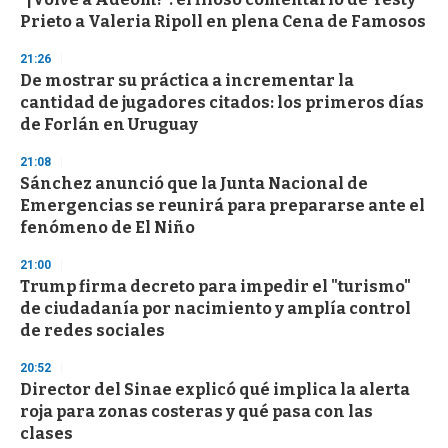
o
Prieto a Valeria Ripoll en plena Cena de Famosos
f
3
21:26
3
s
De mostrar su práctica a incrementar la
e
cantidad de jugadores citados: los primeros días
c
de Forlán en Uruguay
o
n
d
21:08
s
Sánchez anunció que la Junta Nacional de
Emergencias se reunirá para prepararse ante el
fenómeno de El Niño
21:00
Trump firma decreto para impedir el "turismo"
de ciudadanía por nacimiento y amplía control
de redes sociales
20:52
Director del Sinae explicó qué implica la alerta
roja para zonas costeras y qué pasa con las
clases