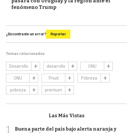
pasará con Uruguay y la región ante el
fenómeno Trump
¿Encontraste un error?
Reportar
Temas relacionados
Desarrollo
desarrollo
ONU
ONU
Pnud
Pobreza
pobreza
premium
Las Más Vistas
1
Buena parte del país bajo alerta naranja y