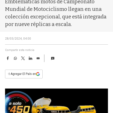
Emblemáticas motos de Campeonato
a
Mundial de Motociclismo llegan en una
colección excepcional, que está integrada
por nueve réplicas a escala.
28/03/2024, 04:00
Compartir esta noticia
F
W
T
L
E
a
h
w
i
m
c
a
i
n
a
e
t
t
k
i
+
Agregar El País en
b
s
t
e
l
o
A
e
d
o
p
r
I
k
p
n