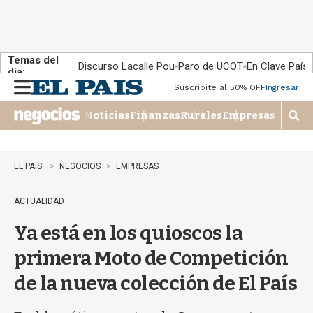
Temas del
Discurso Lacalle Pou
Paro de UCOT
En Clave País
día:
Suscribite al 50% OFF
Ingresar
M
e
Noticias
Finanzas
Rurales
Empresas
n
M
u
o
s
t
EL PAÍS
NEGOCIOS
EMPRESAS
r
a
ACTUALIDAD
r
b
Ya está en los quioscos la
�
s
primera Moto de Competición
q
u
de la nueva colección de El País
e
d