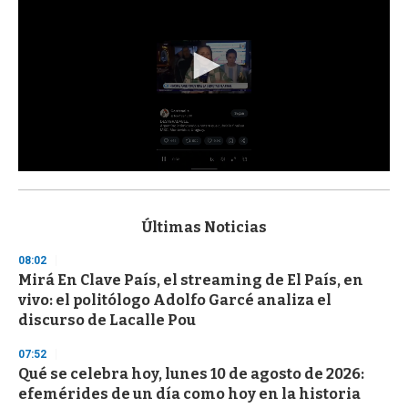
0
s
e
c
Últimas Noticias
o
n
08:02
d
Mirá En Clave País, el streaming de El País, en
s
o
vivo: el politólogo Adolfo Garcé analiza el
f
discurso de Lacalle Pou
3
3
s
07:52
e
Qué se celebra hoy, lunes 10 de agosto de 2026:
c
efemérides de un día como hoy en la historia
o