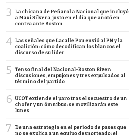
3
La chicana de Peñarol a Nacional que incluyó
a Maxi Silvera, justo en el día que anotó en
contra ante Boston
4
Las señales que Lacalle Pou envió al PN y la
coalición: cómo decodifican los blancos el
discurso de su líder
5
Tenso final del Nacional-Boston River:
discusiones, empujones y tres expulsados al
término del partido
6
UCOT extiende el paro tras el secuestro de un
chofer y un ómnibus: se movilizarán este
lunes
7
De una estrategia en el período de pases que
no se explica a un equipo desnorteado: el