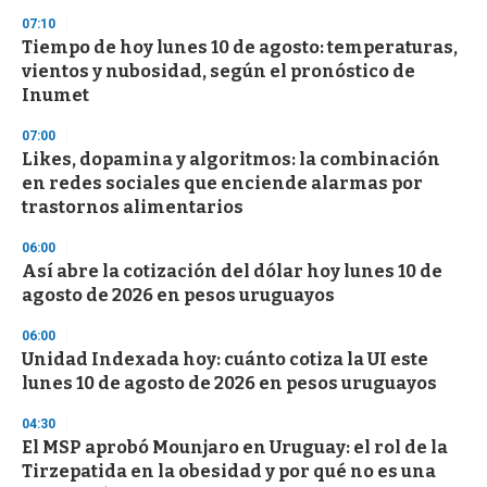
n
d
07:10
s
Tiempo de hoy lunes 10 de agosto: temperaturas,
vientos y nubosidad, según el pronóstico de
Inumet
07:00
Likes, dopamina y algoritmos: la combinación
en redes sociales que enciende alarmas por
trastornos alimentarios
06:00
Así abre la cotización del dólar hoy lunes 10 de
agosto de 2026 en pesos uruguayos
06:00
Unidad Indexada hoy: cuánto cotiza la UI este
lunes 10 de agosto de 2026 en pesos uruguayos
04:30
El MSP aprobó Mounjaro en Uruguay: el rol de la
Tirzepatida en la obesidad y por qué no es una