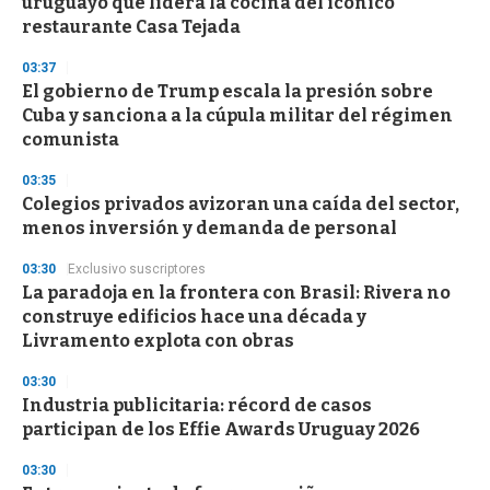
uruguayo que lidera la cocina del icónico
o
n
restaurante Casa Tejada
d
s
03:37
El gobierno de Trump escala la presión sobre
Cuba y sanciona a la cúpula militar del régimen
comunista
03:35
Colegios privados avizoran una caída del sector,
menos inversión y demanda de personal
03:30
Exclusivo suscriptores
La paradoja en la frontera con Brasil: Rivera no
construye edificios hace una década y
Livramento explota con obras
03:30
Industria publicitaria: récord de casos
participan de los Effie Awards Uruguay 2026
03:30