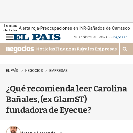
Temas
Alerta roja
Preocupaciones en INR
Bañados de Carrasco
del día:
Suscribite al 50% OFF
Ingresar
M
e
Noticias
Finanzas
Rurales
Empresas
n
M
u
o
s
t
EL PAÍS
NEGOCIOS
EMPRESAS
r
a
¿Qué recomienda leer Carolina
r
b
Bañales, (ex GlamST)
�
s
fundadora de Eyecue?
q
u
e
d