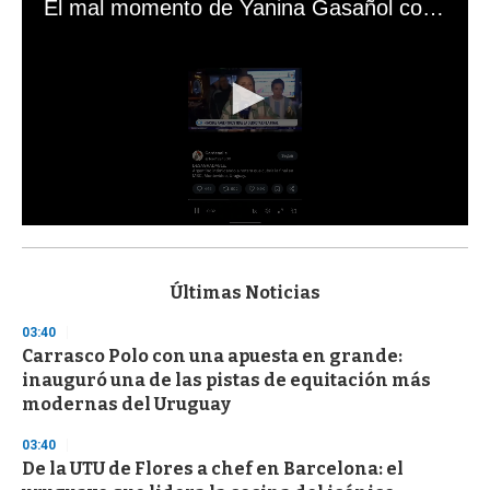
El mal momento de Yanina Gasañol con un hincha argentino en "Subrayado"
0
s
e
c
Últimas Noticias
o
n
03:40
d
Carrasco Polo con una apuesta en grande:
s
o
inauguró una de las pistas de equitación más
f
modernas del Uruguay
3
3
s
03:40
e
De la UTU de Flores a chef en Barcelona: el
c