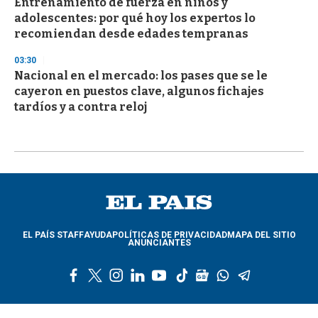
Entrenamiento de fuerza en niños y
adolescentes: por qué hoy los expertos lo
recomiendan desde edades tempranas
03:30
Nacional en el mercado: los pases que se le
cayeron en puestos clave, algunos fichajes
tardíos y a contra reloj
EL PAÍS STAFF
AYUDA
POLÍTICAS DE PRIVACIDAD
MAPA DEL SITIO
ANUNCIANTES
f
t
i
l
y
t
g
w
t
a
w
n
i
o
i
o
h
e
c
i
s
n
u
k
o
a
l
e
t
t
k
t
t
g
t
e