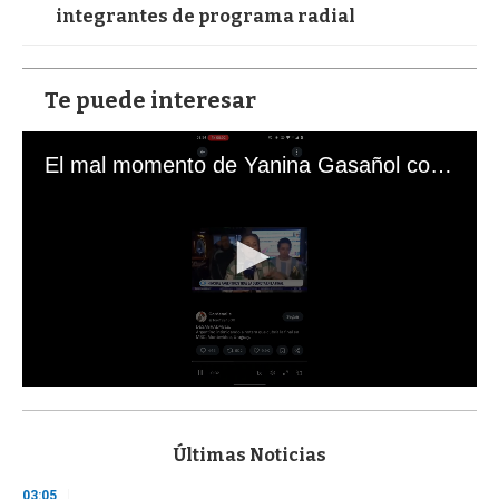
integrantes de programa radial
Te puede interesar
El mal momento de Yanina Gasañol con un hincha argentino en "Subrayado"
0
s
e
c
Últimas Noticias
o
n
03:05