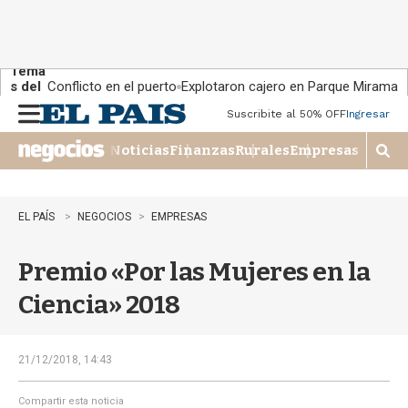
Tema
s del
Conflicto en el puerto
Explotaron cajero en Parque Miramar
día:
Suscribite al 50% OFF
Ingresar
M
e
Noticias
Finanzas
Rurales
Empresas
n
M
u
o
s
t
EL PAÍS
NEGOCIOS
EMPRESAS
r
a
Premio «Por las Mujeres en la
r
b
Ciencia» 2018
�
s
q
u
21/12/2018, 14:43
e
d
Compartir esta noticia