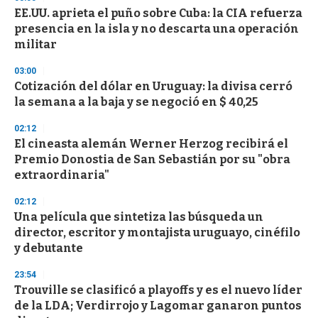
d
EE.UU. aprieta el puño sobre Cuba: la CIA refuerza
s
o
presencia en la isla y no descarta una operación
f
militar
3
3
s
03:00
e
Cotización del dólar en Uruguay: la divisa cerró
c
la semana a la baja y se negoció en $ 40,25
o
n
d
02:12
s
El cineasta alemán Werner Herzog recibirá el
Premio Donostia de San Sebastián por su "obra
extraordinaria"
02:12
Una película que sintetiza las búsqueda un
director, escritor y montajista uruguayo, cinéfilo
y debutante
23:54
Trouville se clasificó a playoffs y es el nuevo líder
de la LDA; Verdirrojo y Lagomar ganaron puntos