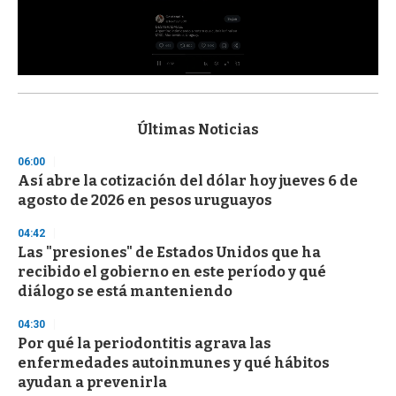
0
s
e
c
Últimas Noticias
o
n
06:00
d
Así abre la cotización del dólar hoy jueves 6 de
s
o
agosto de 2026 en pesos uruguayos
f
3
04:42
3
s
Las "presiones" de Estados Unidos que ha
e
recibido el gobierno en este período y qué
c
diálogo se está manteniendo
o
n
d
04:30
s
Por qué la periodontitis agrava las
enfermedades autoinmunes y qué hábitos
ayudan a prevenirla