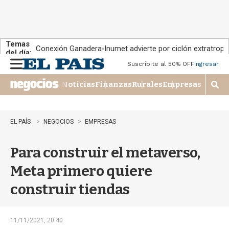
Temas
Conexión Ganadera
Inumet advierte por ciclón extratropi
del día:
Suscribite al 50% OFF
Ingresar
M
e
Noticias
Finanzas
Rurales
Empresas
n
M
u
o
s
t
EL PAÍS
NEGOCIOS
EMPRESAS
r
a
Para construir el metaverso,
r
b
Meta primero quiere
�
s
construir tiendas
q
u
e
d
11/11/2021, 20:40