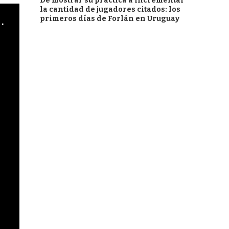
De mostrar su práctica a incrementar
la cantidad de jugadores citados: los
cha argentino en "Subrayado"
primeros días de Forlán en Uruguay