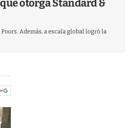
 que otorga Standard &
s
q
u
e
d
Poors. Además, a escala global logró la
a
 en