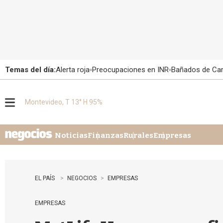
Temas del día:
Alerta roja
Preocupaciones en INR
Bañados de Ca
Montevideo, T 13° H 95%
M
e
n
u
Noticias
Finanzas
Rurales
Empresas
EL PAÍS
NEGOCIOS
EMPRESAS
EMPRESAS