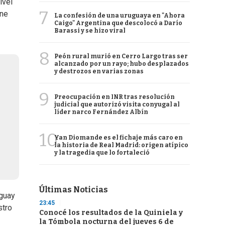
ivel
7
ene
La confesión de una uruguaya en "Ahora
Caigo" Argentina que descolocó a Darío
Barassi y se hizo viral
8
Peón rural murió en Cerro Largo tras ser
alcanzado por un rayo; hubo desplazados
y destrozos en varias zonas
9
Preocupación en INR tras resolución
judicial que autorizó visita conyugal al
líder narco Fernández Albín
10
Yan Diomande es el fichaje más caro en
la historia de Real Madrid: origen atípico
y la tragedia que lo fortaleció
Últimas Noticias
uguay
23:45
stro
Conocé los resultados de la Quiniela y
la Tómbola nocturna del jueves 6 de