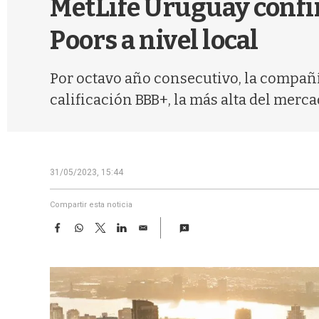
MetLife Uruguay confir
Poors a nivel local
Por octavo año consecutivo, la compañí
calificación BBB+, la más alta del mercad
31/05/2023, 15:44
Compartir esta noticia
F
W
T
L
E
a
h
w
i
m
c
a
i
n
a
e
t
t
k
i
b
s
t
e
l
o
A
e
d
o
p
r
I