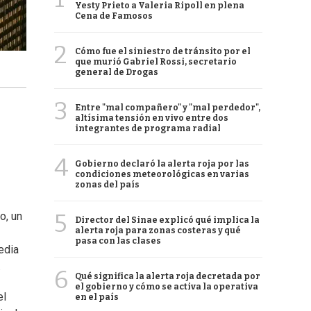
Yesty Prieto a Valeria Ripoll en plena
Cena de Famosos
2
Cómo fue el siniestro de tránsito por el
que murió Gabriel Rossi, secretario
general de Drogas
3
Entre "mal compañero" y "mal perdedor",
altísima tensión en vivo entre dos
integrantes de programa radial
4
Gobierno declaró la alerta roja por las
condiciones meteorológicas en varias
zonas del país
5
o, un
Director del Sinae explicó qué implica la
alerta roja para zonas costeras y qué
pasa con las clases
edia
.
6
Qué significa la alerta roja decretada por
el gobierno y cómo se activa la operativa
el
en el país