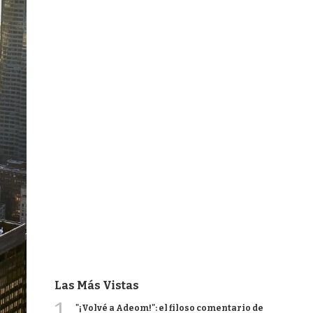
Las Más Vistas
1
"¡Volvé a Adeom!": el filoso comentario de