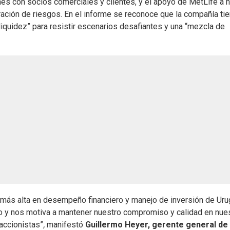
es con socios comerciales y clientes, y el apoyo de MetLife a n
tración de riesgos. En el informe se reconoce que la compañía ti
liquidez” para resistir escenarios desafiantes y una “mezcla de
ón más alta en desempeño financiero y manejo de inversión de Ur
llo y nos motiva a mantener nuestro compromiso y calidad en nue
 accionistas”
,
manifestó
Guillermo Heyer, gerente general de