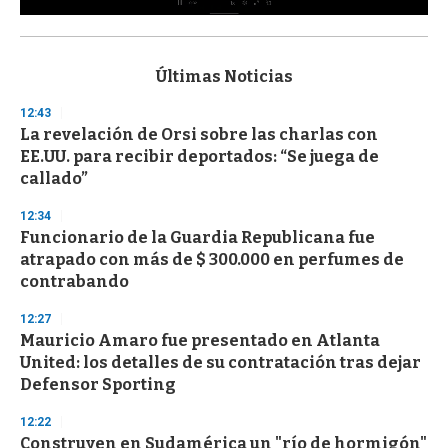
0
s
e
c
Últimas Noticias
o
n
12:43
d
La revelación de Orsi sobre las charlas con
s
o
EE.UU. para recibir deportados: “Se juega de
f
callado”
3
3
s
12:34
e
Funcionario de la Guardia Republicana fue
c
atrapado con más de $ 300.000 en perfumes de
o
n
contrabando
d
s
12:27
Mauricio Amaro fue presentado en Atlanta
United: los detalles de su contratación tras dejar
Defensor Sporting
12:22
Construyen en Sudamérica un "río de hormigón"