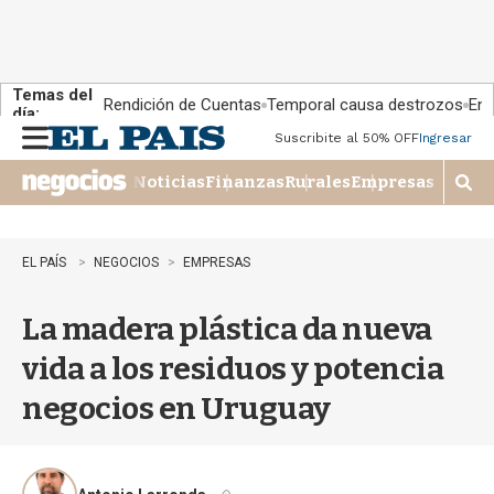
Temas del
Rendición de Cuentas
Temporal causa destrozos
En 
día:
Suscribite al 50% OFF
Ingresar
M
e
Noticias
Finanzas
Rurales
Empresas
n
M
u
o
s
t
EL PAÍS
NEGOCIOS
EMPRESAS
r
a
La madera plástica da nueva
r
b
vida a los residuos y potencia
�
s
negocios en Uruguay
q
u
e
d