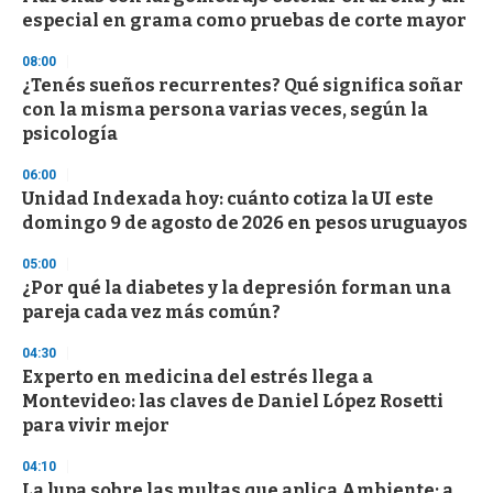
o
especial en grama como pruebas de corte mayor
f
3
08:00
3
s
¿Tenés sueños recurrentes? Qué significa soñar
e
con la misma persona varias veces, según la
c
psicología
o
n
d
06:00
s
Unidad Indexada hoy: cuánto cotiza la UI este
domingo 9 de agosto de 2026 en pesos uruguayos
05:00
¿Por qué la diabetes y la depresión forman una
pareja cada vez más común?
04:30
Experto en medicina del estrés llega a
Montevideo: las claves de Daniel López Rosetti
para vivir mejor
04:10
La lupa sobre las multas que aplica Ambiente: a