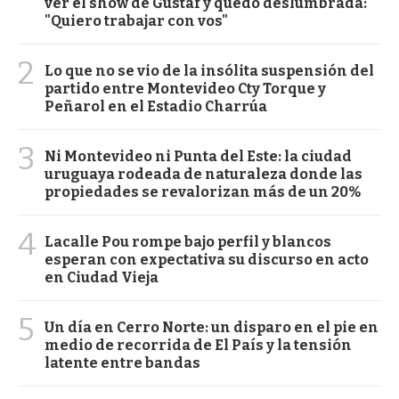
ver el show de Gustaf y quedó deslumbrada:
"Quiero trabajar con vos"
2
Lo que no se vio de la insólita suspensión del
partido entre Montevideo Cty Torque y
Peñarol en el Estadio Charrúa
3
Ni Montevideo ni Punta del Este: la ciudad
uruguaya rodeada de naturaleza donde las
propiedades se revalorizan más de un 20%
4
Lacalle Pou rompe bajo perfil y blancos
esperan con expectativa su discurso en acto
en Ciudad Vieja
5
Un día en Cerro Norte: un disparo en el pie en
medio de recorrida de El País y la tensión
latente entre bandas