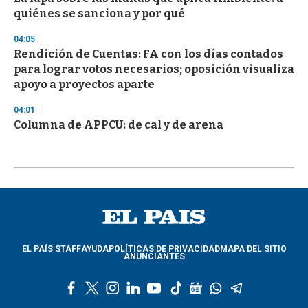
quiénes se sanciona y por qué
04:05
Rendición de Cuentas: FA con los días contados
para lograr votos necesarios; oposición visualiza
apoyo a proyectos aparte
04:01
Columna de APPCU: de cal y de arena
EL PAÍS STAFF
AYUDA
POLÍTICAS DE PRIVACIDAD
MAPA DEL SITIO
ANUNCIANTES
f
t
i
l
y
t
g
w
t
a
w
n
i
o
i
o
h
e