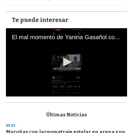
Te puede interesar
El mal momento de Yanina Gasañol con un hincha argentino en "Subrayado"
0
s
e
c
Últimas Noticias
o
n
09:23
d
Maroñas con largometraje estelar en arena y un
s