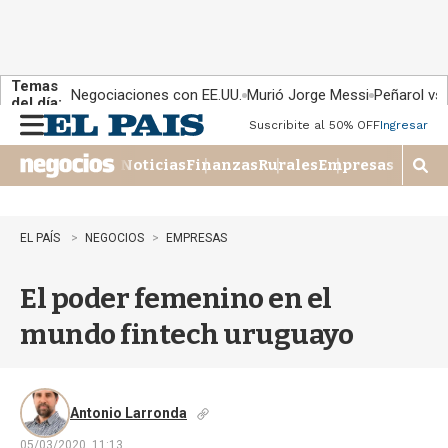
Temas
Negociaciones con EE.UU.
Murió Jorge Messi
Peñarol vs
del día:
Suscribite al 50% OFF
Ingresar
M
e
Noticias
Finanzas
Rurales
Empresas
n
M
u
o
s
t
EL PAÍS
NEGOCIOS
EMPRESAS
r
a
El poder femenino en el
r
b
mundo fintech uruguayo
�
s
q
u
e
Antonio Larronda
d
05/03/2020, 11:13